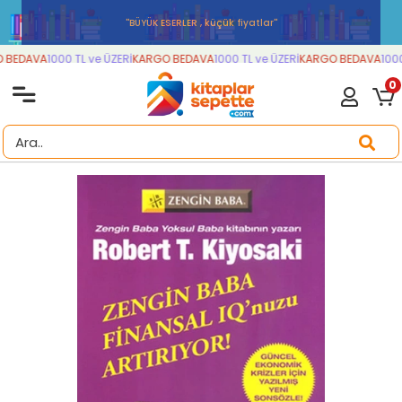
''BÜYÜK ESERLER , küçük fiyatlar''
BEDAVA
1000 TL ve ÜZERİ
KARGO BEDAVA
1000 TL ve ÜZERİ
KARGO BEDAVA
1000 
0