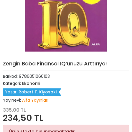
Zengin Baba Finansal IQ’unuzu Arttırıyor
Barkod:
9786051066103
Kategori:
Ekonomi
Yazar:
Robert T. Kiyosaki
Yayınevi:
Alfa Yayınları
335,00 TL
234,50 TL
Ürün stokta bulunmamaktadır.