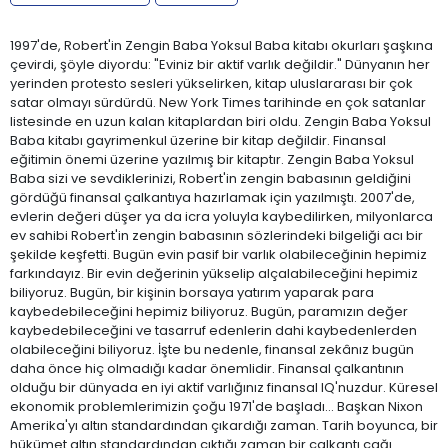
1997'de, Robert'in Zengin Baba Yoksul Baba kitabı okurları şaşkına
çevirdi, şöyle diyordu: "Eviniz bir aktif varlık değildir." Dünyanın her
yerinden protesto sesleri yükselirken, kitap uluslararası bir çok
satar olmayı sürdürdü. New York Times tarihinde en çok satanlar
listesinde en uzun kalan kitaplardan biri oldu. Zengin Baba Yoksul
Baba kitabı gayrimenkul üzerine bir kitap değildir. Finansal
eğitimin önemi üzerine yazılmış bir kitaptır. Zengin Baba Yoksul
Baba sizi ve sevdiklerinizi, Robert'in zengin babasının geldiğini
gördüğü finansal çalkantıya hazırlamak için yazılmıştı. 2007'de,
evlerin değeri düşer ya da icra yoluyla kaybedilirken, milyonlarca
ev sahibi Robert'in zengin babasının sözlerindeki bilgeliği acı bir
şekilde keşfetti. Bugün evin pasif bir varlık olabileceğinin hepimiz
farkındayız. Bir evin değerinin yükselip alçalabileceğini hepimiz
biliyoruz. Bugün, bir kişinin borsaya yatırım yaparak para
kaybedebileceğini hepimiz biliyoruz. Bugün, paramızın değer
kaybedebileceğini ve tasarruf edenlerin dahi kaybedenlerden
olabileceğini biliyoruz. İşte bu nedenle, finansal zekânız bugün
daha önce hiç olmadığı kadar önemlidir. Finansal çalkantının
olduğu bir dünyada en iyi aktif varlığınız finansal IQ'nuzdur. Küresel
ekonomik problemlerimizin çoğu 1971'de başladı... Başkan Nixon
Amerika'yı altın standardından çıkardığı zaman. Tarih boyunca, bir
hükümet altın standardından çıktığı zaman bir çalkantı çağı