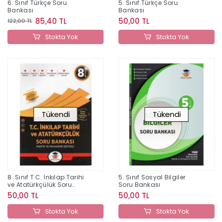
6. Sınıf Türkçe Soru
5. Sınıf Türkçe Soru
Bankası
Bankası
85,40 TL
50,00 TL
122,00 TL
Stokta Yok
Stokta Yok
Tükendi
Tükendi
8. Sınıf T.C. İnkılap Tarihi
5. Sınıf Sosyal Bilgiler
ve Atatürkçülük Soru
Soru Bankası
Bankası
50,00 TL
50,00 TL
Stokta Yok
Stokta Yok