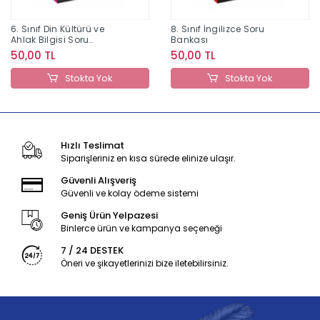
6. Sınıf Din Kültürü ve
8. Sınıf İngilizce Soru
Ahlak Bilgisi Soru
Bankası
Bankası
50,00 TL
50,00 TL
Stokta Yok
Stokta Yok
Hızlı Teslimat
Siparişleriniz en kısa sürede elinize ulaşır.
Güvenli Alışveriş
Güvenli ve kolay ödeme sistemi
Geniş Ürün Yelpazesi
Binlerce ürün ve kampanya seçeneği
7 / 24 DESTEK
Öneri ve şikayetlerinizi bize iletebilirsiniz.