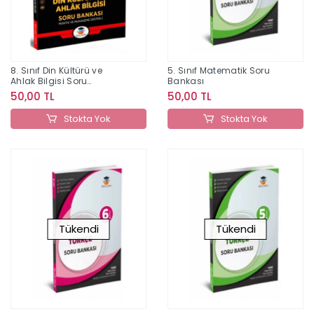
8. Sınıf Din Kültürü ve
5. Sınıf Matematik Soru
Ahlak Bilgisi Soru
Bankası
Bankası
50,00 TL
50,00 TL
Stokta Yok
Stokta Yok
Tükendi
Tükendi