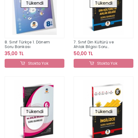
Tükendi
Tükendi
8. Sınıf Türkçe 1. Dönem
7. Sınıf Din Kültürü ve
Soru Bankası
Ahlak Bilgisi Soru
Bankası
35,00 TL
50,00 TL
Stokta Yok
Stokta Yok
Tükendi
Tükendi