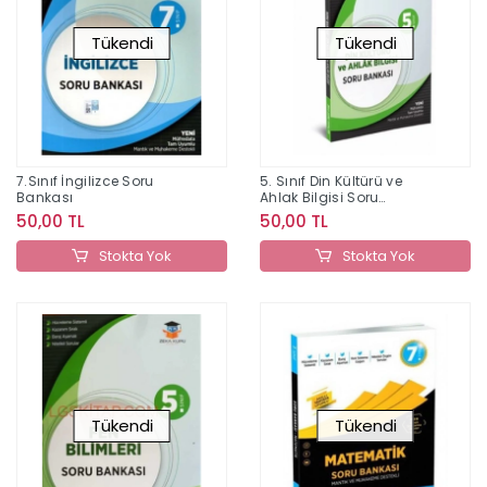
Tükendi
Tükendi
7.Sınıf İngilizce Soru
5. Sınıf Din Kültürü ve
Bankası
Ahlak Bilgisi Soru
Bankası
50,00 TL
50,00 TL
Stokta Yok
Stokta Yok
Tükendi
Tükendi