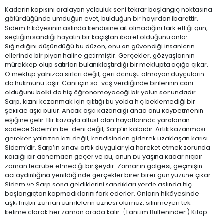
Kaderin kapısını aralayan yolculuk seni tekrar başlangıç noktasına
götürdüğünde umduğun evet, bulduğun bir hayırdan ibarettir.
Sidem hikâyesinin aslında kendisine ait olmadığını fark ettiği gün,
seçtiğini sandığı hayatın bir kaçıştan ibaret olduğunu anlar.
Sığındığını düşündüğü bu düzen, onu en güvendiği insanların
ellerinde bir piyon haline getirmiştir. Gerçekler, gözyaşlarının
mürekkep olup satırları bulanıklaştırdığı bir mektupta açığa çıkar.
O mektup yalnızca sırları değil, geri dönüşü olmayan duyguların
da hükmünü taşır. Canı için sa-vaş verdiğinde birilerinin canı
olduğunu belki de hiç öğrenemeyeceği bir yolun sonundadır.
Sarp, kızını kazanmak için çıktığı bu yolda hiç beklemediği bir
şekilde aşkı bulur. Ancak aşkı kazandığı anda onu kaybetmenin
eşiğine gelir. Bir kazayla altüst olan hayatlarında yaralanan
sadece Sidem’in be-deni değil, Sarp’ın kalbidir. Artık kazanması
gereken yalnızca kızı değil, kendisinden giderek uzaklaşan karısı
Sidem’dir. Sarp’ın sınavı artık duygularıyla hareket etmek zorunda
kaldığı bir dönemden geçer ve bu, onun bu yaşına kadar hiçbir
zaman tecrübe etmediği bir şeydir. Zamanın gölgesi, geçmişin
acı aydınlığına yenildiğinde gerçekler birer birer gün yüzüne çıkar.
Sidem ve Sarp sona geldiklerini sandıkları yerde aslında hiç
başlangıçtan kopmadıklarını fark ederler. Onların hikâyesinde
aşk; hiçbir zaman cümlelerin öznesi olamaz, silinmeyen tek
kelime olarak her zaman orada kalır. (Tanıtım Bülteninden) Kitap