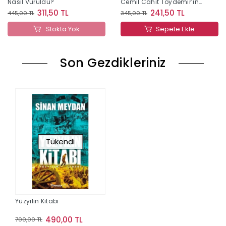
Nasıl Vuruldu?
Cemil Cahit Toydemir’in
Anıları
311,50 TL
241,50 TL
445,00 TL
345,00 TL
Stokta Yok
Sepete Ekle
Son Gezdikleriniz
Tükendi
Yüzyılın Kitabı
490,00 TL
700,00 TL