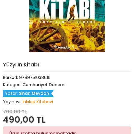
Yüzyılın Kitabı
Barkod:
9789751038616
Kategori:
Cumhuriyet Dönemi
Yazar:
Sinan Meydan
Yayınevi:
İnkılap Kitabevi
700,00 TL
490,00 TL
Ürün stokta bulunmamaktadır.