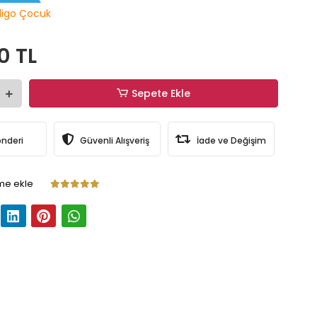
digo Çocuk
0 TL
Sepete Ekle
önderi
Güvenli Alışveriş
İade ve Değişim
me ekle