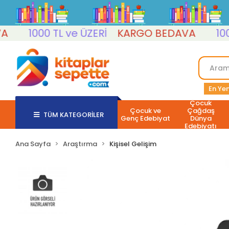
1000 TL ve ÜZERİ
KARGO BEDAVA
1000 T
En Yen
Çocuk
Çocuk ve
Çağdaş
TÜM KATEGORİLER
Genç Edebiyat
Dünya
Edebiyatı
Ana Sayfa
Araştırma
Kişisel Gelişim