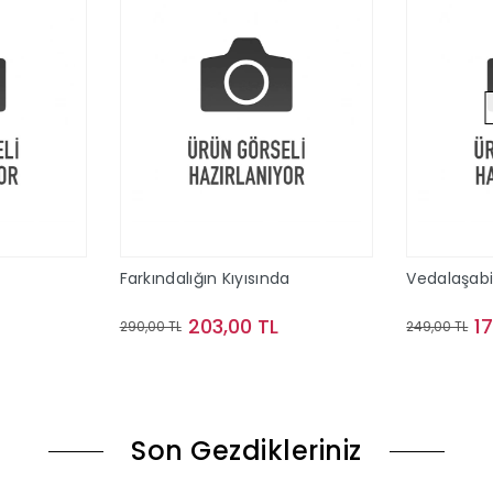
Farkındalığın Kıyısında
Vedalaşab
203,00 TL
1
290,00 TL
249,00 TL
le
Sepete Ekle
Son Gezdikleriniz