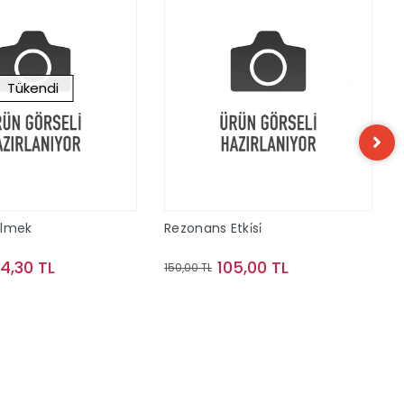
Tükendi
ilmek
Rezonans Etki̇si̇
74,30 TL
105,00 TL
150,00 TL
Stokta Yok
Sepete Ekle