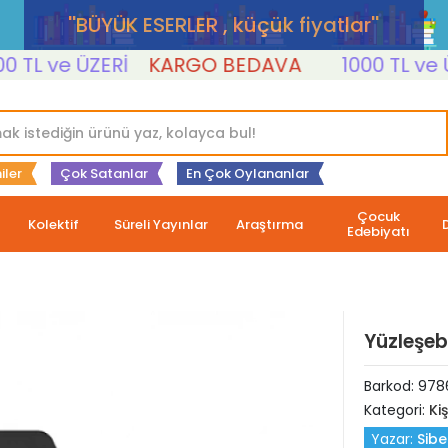
''BÜYÜK ESERLER , küçük fiyatlar''
L ve ÜZERİ
KARGO BEDAVA
1000 TL ve ÜZER
iler
Çok Satanlar
En Çok Oylananlar
Çocuk
Kolektif
Süreli Yayınlar
Araştırma
Edebiyatı
Yüzleşeb
Barkod:
978
Kategori:
Ki
Yazar:
Sibe