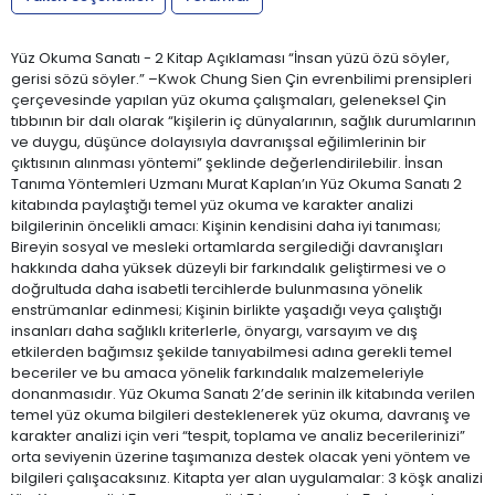
Yüz Okuma Sanatı - 2 Kitap Açıklaması “İnsan yüzü özü söyler,
gerisi sözü söyler.” –Kwok Chung Sien Çin evrenbilimi prensipleri
çerçevesinde yapılan yüz okuma çalışmaları, geleneksel Çin
tıbbının bir dalı olarak “kişilerin iç dünyalarının, sağlık durumlarının
ve duygu, düşünce dolayısıyla davranışsal eğilimlerinin bir
çıktısının alınması yöntemi” şeklinde değerlendirilebilir. İnsan
Tanıma Yöntemleri Uzmanı Murat Kaplan’ın Yüz Okuma Sanatı 2
kitabında paylaştığı temel yüz okuma ve karakter analizi
bilgilerinin öncelikli amacı: Kişinin kendisini daha iyi tanıması;
Bireyin sosyal ve mesleki ortamlarda sergilediği davranışları
hakkında daha yüksek düzeyli bir farkındalık geliştirmesi ve o
doğrultuda daha isabetli tercihlerde bulunmasına yönelik
enstrümanlar edinmesi; Kişinin birlikte yaşadığı veya çalıştığı
insanları daha sağlıklı kriterlerle, önyargı, varsayım ve dış
etkilerden bağımsız şekilde tanıyabilmesi adına gerekli temel
beceriler ve bu amaca yönelik farkındalık malzemeleriyle
donanmasıdır. Yüz Okuma Sanatı 2’de serinin ilk kitabında verilen
temel yüz okuma bilgileri desteklenerek yüz okuma, davranış ve
karakter analizi için veri “tespit, toplama ve analiz becerilerinizi”
orta seviyenin üzerine taşımanıza destek olacak yeni yöntem ve
bilgileri çalışacaksınız. Kitapta yer alan uygulamalar: 3 köşk analizi