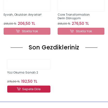
Eyvah, Okuldan Arıyorlar!
Core Transformation
Derin Dönüşüm
206,50 TL
276,50 TL
295,00 TL
395,00 TL
Stokta Yok
Stokta Yok
Son Gezdikleriniz
Yüz Okuma Sanatı 2
192,50 TL
275,00 TL
Sepete Ekle