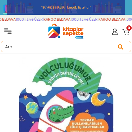
''BÜYÜK ESERLER , küçük fiyatlar''
BEDAVA
1000 TL ve ÜZERİ
KARGO BEDAVA
1000 TL ve ÜZERİ
KARGO BEDAVA
1000 
0