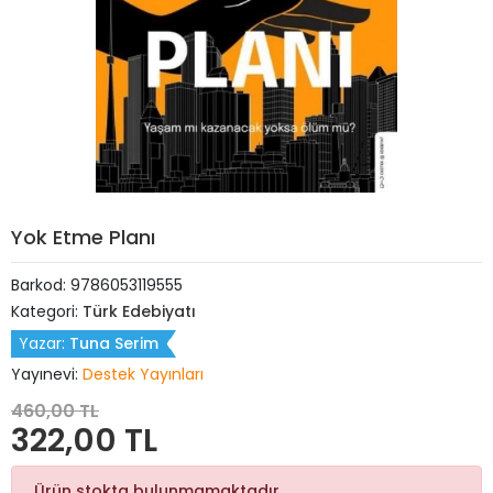
Yok Etme Planı
Barkod:
9786053119555
Kategori:
Türk Edebiyatı
Yazar:
Tuna Serim
Yayınevi:
Destek Yayınları
460,00 TL
322,00 TL
Ürün stokta bulunmamaktadır.