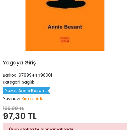
Yogaya Giriş
Barkod:
9789944496001
Kategori:
Sağlık
Yazar:
Annie Besant
Yayınevi:
Kırmızı Ada
139,00 TL
97,30 TL
Ürün stokta bulunmamaktadır.