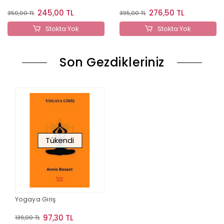
245,00 TL
276,50 TL
350,00 TL
395,00 TL
Stokta Yok
Stokta Yok
Son Gezdikleriniz
Tükendi
Yogaya Giriş
97,30 TL
139,00 TL