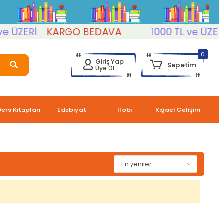
 ÜZERİ
KARGO BEDAVA
1000 TL ve ÜZERİ
0
Giriş Yap
Sepetim
Üye Ol
Ders Kitapları
Edebiyat
Hobi
Kişisel Gelişim