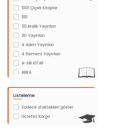
1001 Çiçek Kitaplar
11111
30 Aralık Yayınları
3D Yayınları
4 Adım Yayınları
4 Element Yayınları
A-SIR KİTAP
ABKA
Abm Yayınevi
Acayip Kitaplar
Listeleme
Acil Yayınları
Sadece stoktakileri göster
Açı Yayınları
Ücretsiz Kargo
ADAKÜLTÜR
Adam Yayınları