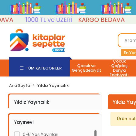
VA
1000 TL ve ÜZERİ
KARGO BEDAVA
10
En Yen
Çocuk
Çocuk ve
Çağdaş
TÜM KATEGORİLER
Genç Edebiyat
Dünya
Edebiyatı
Ana Sayfa
Yıldız Yayıncılık
Yıldız Yay
Yıldız Yayıncılık
Ürün bu
Yayınevi
0-6 Yaş Yayınları