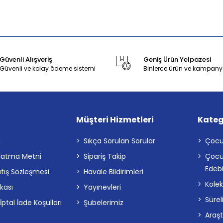
Güvenli Alışveriş
Geniş Ürün Yelpazesi
Güvenli ve kolay ödeme sistemi
Binlerce ürün ve kampany
Müşteri Hizmetleri
Kateg
a
Sıkça Sorulan Sorular
Çocu
latma Metni
Sipariş Takip
Çocu
Edebi
atış Sözleşmesi
Havale Bildirimleri
Kolek
ikası
Yayınevleri
Sürel
tal İade Koşulları
Şubelerimiz
Araş