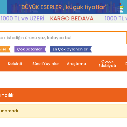
''BÜYÜK ESERLER , küçük fiyatlar''
00 TL ve ÜZERİ
KARGO BEDAVA
1000 TL ve
iler
Çok Satanlar
En Çok Oylananlar
Çocuk
Kolektif
Süreli Yayınlar
Araştırma
Edebiyatı
ıncılık
lunamadı.