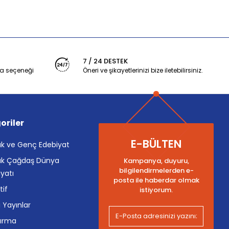
7 / 24 DESTEK
a seçeneği
Öneri ve şikayetlerinizi bize iletebilirsiniz.
oriler
E-BÜLTEN
k ve Genç Edebiyat
k Çağdaş Dünya
Kampanya, duyuru,
bilgilendirmelerden e-
yatı
posta ile haberdar olmak
tif
istiyorum.
i Yayınlar
tırma