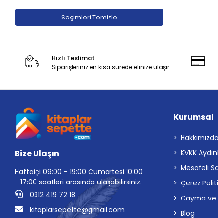
Adeda Yayınları
Seçimleri Temizle
Aden Yayıncılık
Aganta Yayınları
Hızlı Teslimat
Agapi Yayınları
Siparişleriniz en kısa sürede elinize ulaşır.
Aihao
Aile Yayınları
Akabe ahediyelik
Kurumsal
AKABE HEDİYELİK
Akademi Çocuk
Hakkımızd
Bize Ulaşın
KVKK Aydın
Akademi Çocuk - Funny Mat
Mesafeli S
Akademi Denizi Yayınları
Haftaiçi 09:00 - 19:00 Cumartesi 10:00
- 17:00 saatleri arasında ulaşabilirsiniz.
Çerez Polit
Akaşa Yayınları
0312 419 72 18
Cayma ve İp
Akçağ Yayınları
kitaplarsepette@gmail.com
Blog
Akil Yayınevi