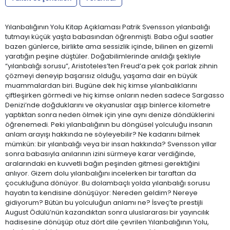
Yılanbalığının Yolu Kitap Açıklaması Patrik Svensson yılanbalığı
tutmayı küçük yaşta babasından öğrenmişti. Baba oğul saatler
bazen günlerce, birlikte ama sessizlik içinde, bilinen en gizemli
yaratığın peşine düştüler. Doğabilimlerinde anıldığı şekliyle
“yılanbalığı sorusu”, Aristoteles’ten Freud’a pek çok parlak zihnin
çözmeyi deneyip başarısız olduğu, yaşama dair en büyük
muammalardan biri. Bugüne dek hiç kimse yılanbalıklarını
çiftleşirken görmedi ve hiç kimse onların neden sadece Sargasso
Denizi’nde doğduklarını ve okyanuslar aşıp binlerce kilometre
yaptıktan sonra neden ölmek için yine aynı denize döndüklerini
öğrenemedi. Peki yılanbalığının bu döngüsel yolculuğu insanın
anlam arayışı hakkında ne söyleyebilir? Ne kadarını bilmek
mümkün: bir yılanbalığı veya bir insan hakkında? Svensson yıllar
sonra babasıyla anılarının izini sürmeye karar verdiğinde,
aralarındaki en kuvvetli bağın peşinden gitmesi gerektiğini
anlıyor. Gizem dolu yılanbalığını incelerken bir taraftan da
çocukluğuna dönüyor. Bu dolambaçlı yolda yılanbalığı sorusu
hayatın ta kendisine dönüşüyor: Nereden geldim? Nereye
gidiyorum? Bütün bu yolculuğun anlamı ne? İsveç’te prestijli
August Ödülü’nün kazandıktan sonra uluslararası bir yayıncılık
hadisesine dönüşüp otuz dört dile çevrilen Yılanbalığının Yolu,