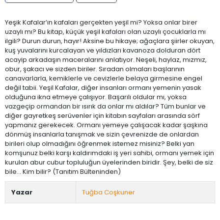
Yeşik Kafalar’ın kafaları gerçekten yeşil mi? Yoksa onlar birer
uzaylı mı? Bu kitap, küçük yeşil kafaları olan uzaylı çocuklarla mı
ilgili? Durun durun, hayır! Aksine bu hikaye; ağaçlara şiirler okuyan,
kuş yuvalarını kurcalayan ve yıldızları kavanoza dolduran dört
acayip arkadaşın maceralarını anlatıyor. Neşeli, haylaz, mızmız,
obur, şakacı ve sizden biriler. Sıradan olmaları başlarının
canavarlarla, kemiklerle ve cevizlerle belaya girmesine engel
değil tabii. Yeşil Kafalar, diğer insanları ormanı yemenin yasak
olduğuna ikna etmeye çalışıyor. Başarılı oldular mı, yoksa
vazgeçip ormandan bir ısırık da onlar mı aldılar? Tüm bunlar ve
diğer gayretkeş serüvenler için kitabın sayfaları arasında sörf
yapmanız gerekecek. Ormanı yemeye çalışacak kadar şaşkına
dönmüş insanlarla tanışmak ve sizin çevrenizde de onlardan
birileri olup olmadığını öğrenmek istemez misiniz? Belki yan
komşunuz belki karşı kaldırımdaki iş yeri sahibi, ormanı yemek için
kurulan abur cubur topluluğun üyelerinden biridir. Şey, belki de siz
bile… Kim bilir? (Tanıtım Bülteninden)
Yazar
Tuğba Coşkuner