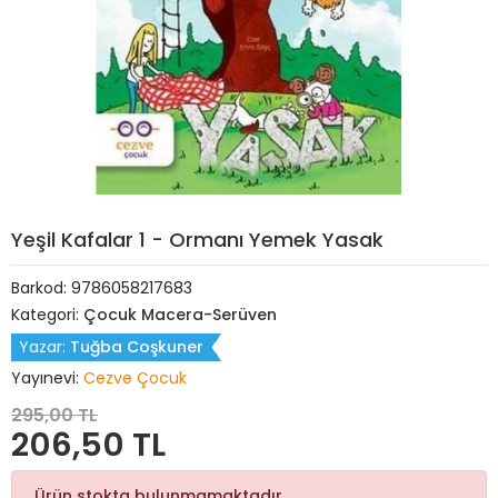
Yeşil Kafalar 1 - Ormanı Yemek Yasak
Barkod:
9786058217683
Kategori:
Çocuk Macera-Serüven
Yazar:
Tuğba Coşkuner
Yayınevi:
Cezve Çocuk
295,00 TL
206,50 TL
Ürün stokta bulunmamaktadır.