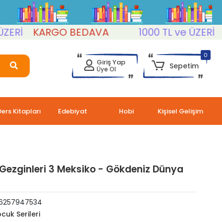
İ
KARGO BEDAVA
1000 TL ve ÜZERİ
KA
0
Giriş Yap
Sepetim
Üye Ol
Ders Kitapları
Edebiyat
Hobi
Kişisel Gelişim
Gezginleri 3 Meksiko - Gökdeniz Dünya
6257947534
cuk Serileri