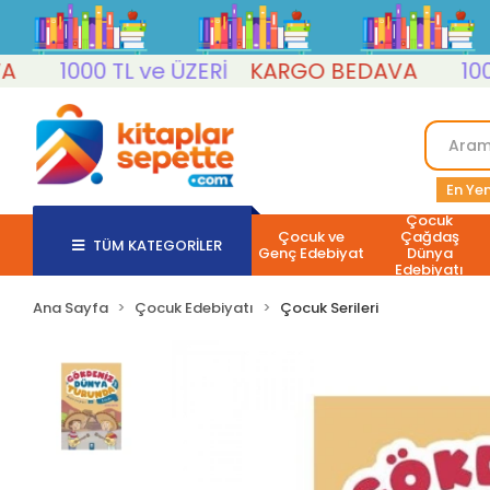
1000 TL ve ÜZERİ
KARGO BEDAVA
1000 TL
En Yen
Çocuk
Çocuk ve
Çağdaş
TÜM KATEGORİLER
Genç Edebiyat
Dünya
Edebiyatı
Ana Sayfa
Çocuk Edebiyatı
Çocuk Serileri