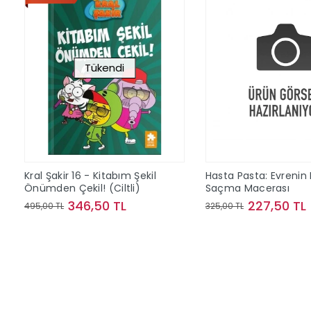
Tükendi
Kral Şakir 16 - Kitabım Şekil
Hasta Pasta: Evrenin
Önümden Çekil! (Ciltli)
Saçma Macerası
346,50 TL
227,50 TL
495,00 TL
325,00 TL
Stokta Yok
Sepete Ek