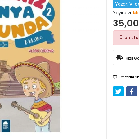
Yazar:
Vil
Yayınevi:
Mav
35,00
Ürün st
Hızlı G
Favorileri