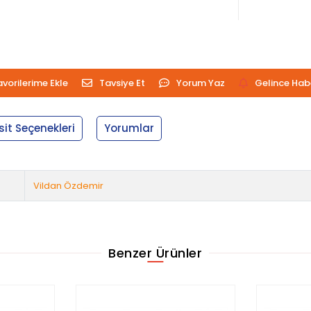
avorilerime Ekle
Tavsiye Et
Yorum Yaz
Gelince Hab
sit Seçenekleri
Yorumlar
Vildan Özdemir
Benzer Ürünler