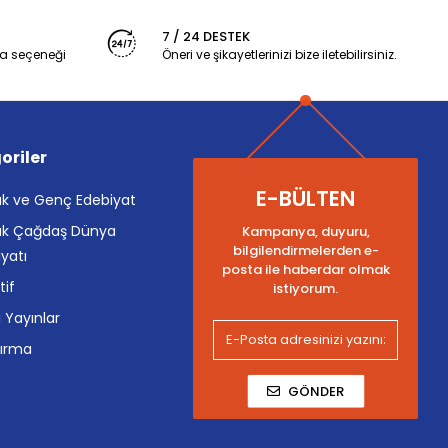
7 / 24 DESTEK
a seçeneği
Öneri ve şikayetlerinizi bize iletebilirsiniz.
oriler
E-BÜLTEN
k ve Genç Edebiyat
k Çağdaş Dünya
Kampanya, duyuru,
bilgilendirmelerden e-
yatı
posta ile haberdar olmak
tif
istiyorum.
i Yayınlar
tırma
GÖNDER