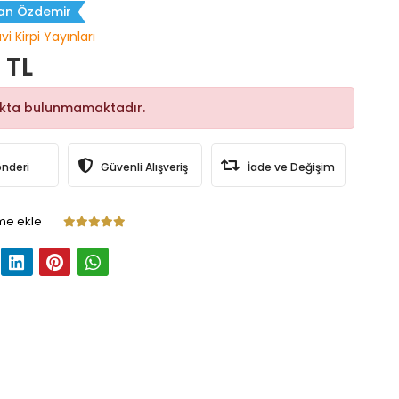
dan Özdemir
i Kirpi Yayınları
 TL
okta bulunmamaktadır.
önderi
Güvenli Alışveriş
İade ve Değişim
me ekle