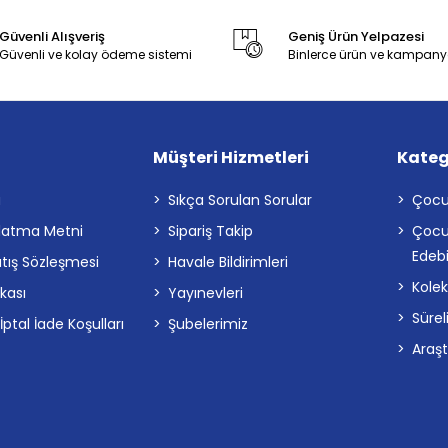
Güvenli Alışveriş
Geniş Ürün Yelpazesi
Güvenli ve kolay ödeme sistemi
Binlerce ürün ve kampany
Müşteri Hizmetleri
Kateg
a
Sıkça Sorulan Sorular
Çocu
latma Metni
Sipariş Takip
Çocu
Edebi
atış Sözleşmesi
Havale Bildirimleri
Kolek
ikası
Yayınevleri
Sürel
tal İade Koşulları
Şubelerimiz
Araş