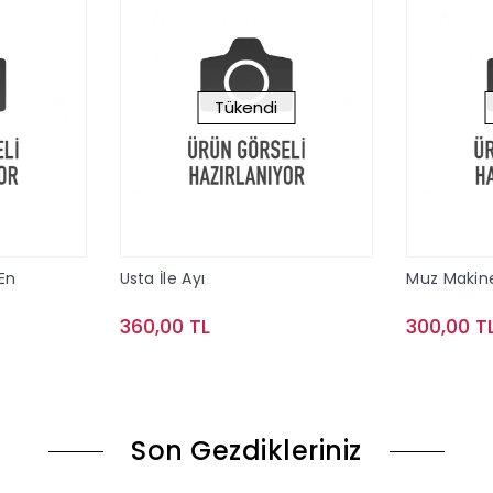
Tükendi
 En
Usta İle Ayı
Muz Makin
360,00 TL
300,00 T
le
Stokta Yok
Son Gezdikleriniz