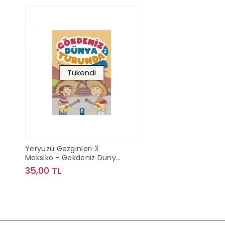
Tükendi
Yeryüzü Gezginleri 3
Meksiko - Gökdeniz Dünya
Turunda
35,00 TL
Stokta Yok