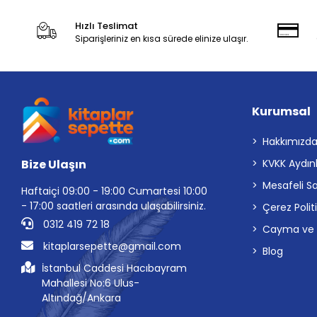
Hızlı Teslimat
Siparişleriniz en kısa sürede elinize ulaşır.
Kurumsal
Hakkımızd
Bize Ulaşın
KVKK Aydın
Mesafeli S
Haftaiçi 09:00 - 19:00 Cumartesi 10:00
- 17:00 saatleri arasında ulaşabilirsiniz.
Çerez Polit
0312 419 72 18
Cayma ve İp
kitaplarsepette@gmail.com
Blog
İstanbul Caddesi Hacıbayram
Mahallesi No:6 Ulus-
Altındağ/Ankara