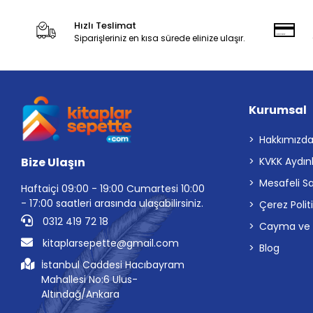
Hızlı Teslimat
Siparişleriniz en kısa sürede elinize ulaşır.
Kurumsal
Hakkımızd
Bize Ulaşın
KVKK Aydın
Mesafeli S
Haftaiçi 09:00 - 19:00 Cumartesi 10:00
- 17:00 saatleri arasında ulaşabilirsiniz.
Çerez Polit
0312 419 72 18
Cayma ve İp
kitaplarsepette@gmail.com
Blog
İstanbul Caddesi Hacıbayram
Mahallesi No:6 Ulus-
Altındağ/Ankara