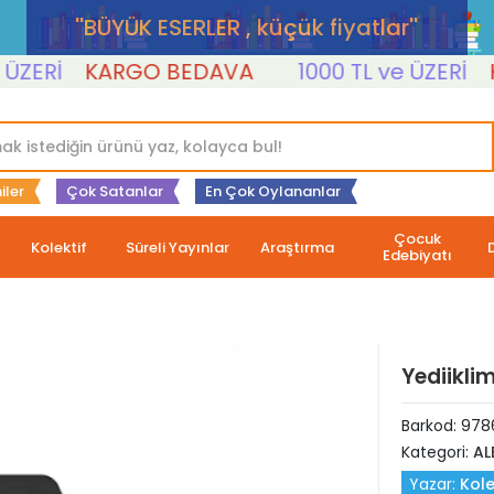
''BÜYÜK ESERLER , küçük fiyatlar''
Rİ
KARGO BEDAVA
1000 TL ve ÜZERİ
KAR
iler
Çok Satanlar
En Çok Oylananlar
Çocuk
Kolektif
Süreli Yayınlar
Araştırma
Edebiyatı
Yediikli
Barkod:
978
Kategori:
AL
Yazar:
Kole