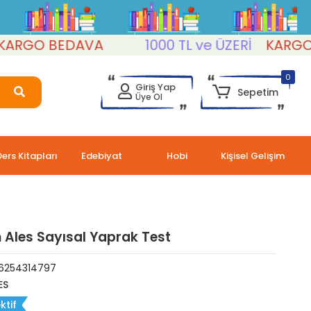
GO BEDAVA
1000 TL ve ÜZERİ
KARGO BE
0
Giriş Yap
Sepetim
Üye Ol
Ders Kitapları
Edebiyat
Hobi
Kişisel Gelişim
m Ales Sayısal Yaprak Test
6254314797
ES
ktif