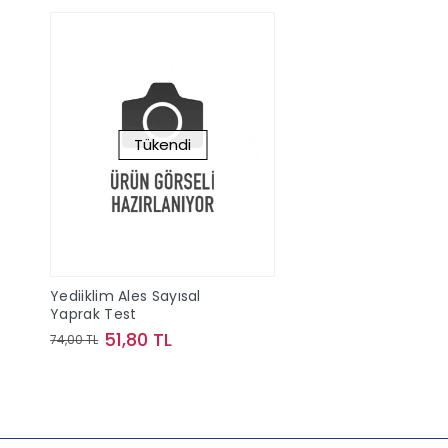
Tükendi
Yediiklim Ales Sayısal
Yaprak Test
51,80 TL
74,00 TL
Stokta Yok