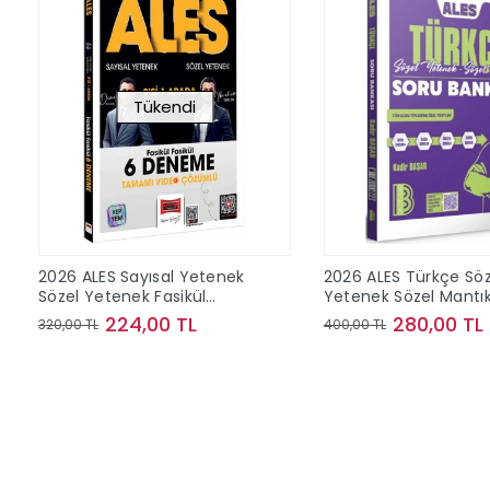
Tükendi
2026 ALES Sayısal Yetenek
2026 ALES Türkçe Söz
Sözel Yetenek Fasikül
Yetenek Sözel Mantı
Fasikül Tamamı Video
Bankası Benim Hoc
224,00 TL
280,00 TL
320,00 TL
400,00 TL
Çözümlü 6 Deneme Yargı
Yayınları
Yayınları
Stokta Yok
Sepete Ek