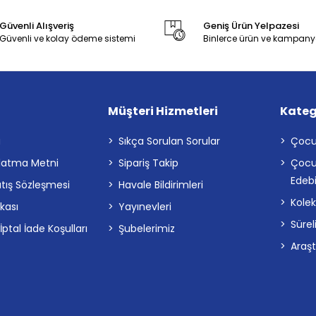
Güvenli Alışveriş
Geniş Ürün Yelpazesi
Güvenli ve kolay ödeme sistemi
Binlerce ürün ve kampany
Müşteri Hizmetleri
Kateg
a
Sıkça Sorulan Sorular
Çocu
latma Metni
Sipariş Takip
Çocu
Edebi
atış Sözleşmesi
Havale Bildirimleri
Kolek
ikası
Yayınevleri
Sürel
tal İade Koşulları
Şubelerimiz
Araş