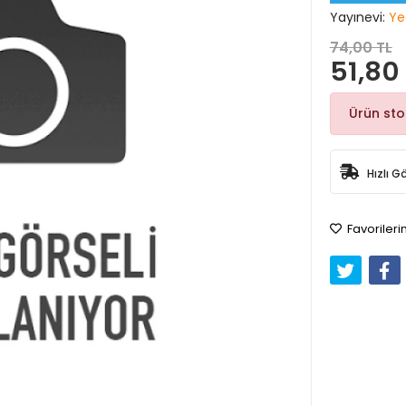
Yayınevi:
Ye
74,00 TL
51,80
Ürün st
Hızlı G
Favorileri