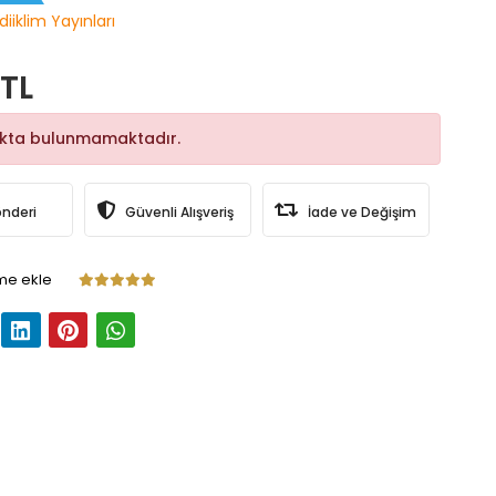
diiklim Yayınları
 TL
okta bulunmamaktadır.
önderi
Güvenli Alışveriş
İade ve Değişim
me ekle