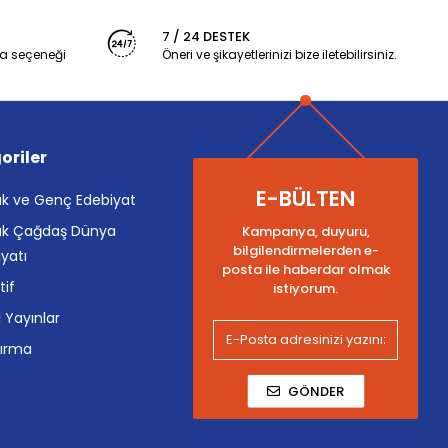
7 / 24 DESTEK
a seçeneği
Öneri ve şikayetlerinizi bize iletebilirsiniz.
oriler
E-BÜLTEN
k ve Genç Edebiyat
k Çağdaş Dünya
Kampanya, duyuru,
bilgilendirmelerden e-
yatı
posta ile haberdar olmak
tif
istiyorum.
i Yayınlar
tırma
GÖNDER