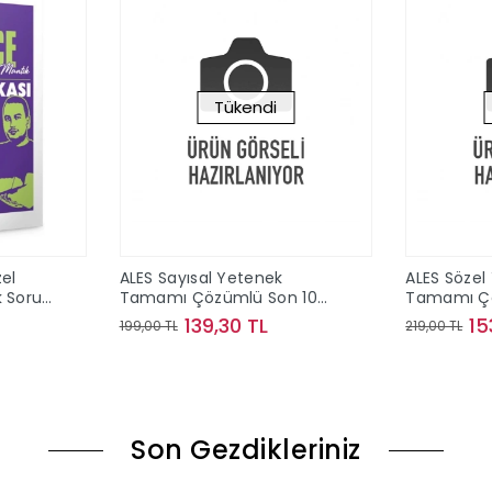
Tükendi
el
ALES Sayısal Yetenek
ALES Sözel
k Soru
Tamamı Çözümlü Son 10
Tamamı Çö
am
Sınav Çıkmış Sorular
Sınav Çıkm
139,30 TL
15
199,00 TL
219,00 TL
Yediiklim Yayınları
Yediiklim Y
le
Stokta Yok
Son Gezdikleriniz