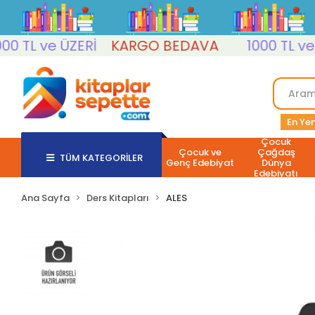
TL ve ÜZERİ
KARGO BEDAVA
1000 TL ve ÜZE
En Yen
Çocuk
Çocuk ve
Çağdaş
TÜM KATEGORİLER
Genç Edebiyat
Dünya
Edebiyatı
Ana Sayfa
Ders Kitapları
ALES