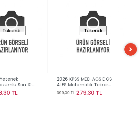
Tükendi
Tükendi
 Yetenek
2026 KPSS MEB-AGS DGS
zümlü Son 10
ALES Matematik Tekrar
ış Sorular
Kampı Video Çözümlü
3,30 TL
279,30 TL
399,00 TL
ayınları
Yediiklim Yayınları
Stokta Yok
Stokta Yok