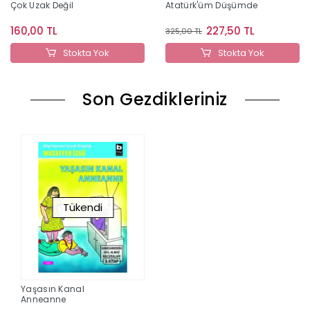
Çok Uzak Değil
Atatürk'üm Düşümde
160,00 TL
227,50 TL
325,00 TL
Stokta Yok
Stokta Yok
Son Gezdikleriniz
Tükendi
Yaşasın Kanal
Anneanne