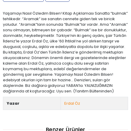
Yaşamayı Nasıl Özledim Bilsen! Kitap Açıklaması Sanatta “bulmak”
tehlikedir. “Aramak” ise sanatın cennete giden tek ve biricik
yoludur. “Aramak”ların sonunda “Bulmak”lar vardır. Ama “Aramak”
sonu olmayan, bitmeyen bir çabadır. “Bulmak” ise bir donukluktur,
donmaktır, heykelleşmektir. Türkiye’nin iki genç aydını, şair Türkân
İldeniz’le yazar Erdal Öz, ülke ’60 İhtilali’ne yol alırken tanışır ve
duygusal, coşkulu, aşkla ve edebiyatla dopdolu bir ilişki yaşarlar.
Bu kitapta, Erdal Öz’den Türkân İldeniz’e gönderilmiş mektupları
okuyacaksınız. Dönemin önemli dergi ve gazetelerinde eleştiriler
kaleme alan Erdal Öz, yalnızca coşku dolu sevgi satırları
koymamış bu mektuplara, edebî değerlendirmeler de
göndermiş şair sevgilisine. Yaşamayı Nasıl Özledim Bilsen!
edebiyat okurları için tam bir hazine... Denizleri, suları gör
düşlerinde. Biz dağlara gidiyoruz YABAN’la. YALNIZLIĞIMIZIN
dağlarında at koşturacağız. Uyu sen. (Tanıtım Bülteninden)
Yazar
Erdal Öz
Benzer Ürünler