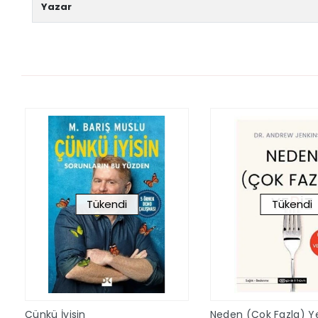
Yazar
Tükendi
Tükendi
Çünkü İyisin
Neden (Çok Fazla) Ye