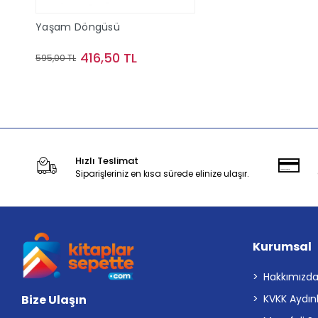
Yaşam Döngüsü
416,50 TL
595,00 TL
Stokta Yok
Hızlı Teslimat
Siparişleriniz en kısa sürede elinize ulaşır.
Kurumsal
Hakkımızd
Bize Ulaşın
KVKK Aydın