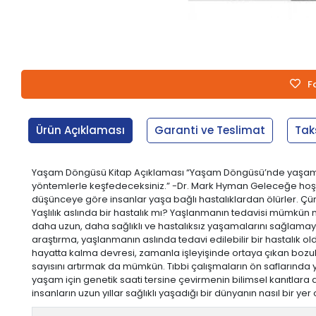
F
Ürün Açıklaması
Garanti ve Teslimat
Tak
Yaşam Döngüsü Kitap Açıklaması “Yaşam Döngüsü’nde yaşam sü
yöntemlerle keşfedeceksiniz.” -Dr. Mark Hyman Geleceğe hoş gel
düşünceye göre insanlar yaşa bağlı hastalıklardan ölürler. Ç
Yaşlılık aslında bir hastalık mı? Yaşlanmanın tedavisi mümkü
daha uzun, daha sağlıklı ve hastalıksız yaşamalarını sağlamaya
araştırma, yaşlanmanın aslında tedavi edilebilir bir hastalık 
hayatta kalma devresi, zamanla işleyişinde ortaya çıkan bozulm
sayısını artırmak da mümkün. Tıbbi çalışmaların ön saflarında y
yaşam için genetik saati tersine çevirmenin bilimsel kanıtlara da
insanların uzun yıllar sağlıklı yaşadığı bir dünyanın nasıl bir 