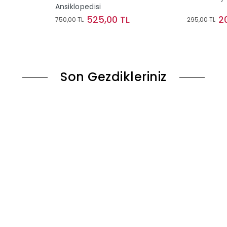
Ansiklopedisi
525,00 TL
2
750,00 TL
295,00 TL
ok
Stokta Yok
Son Gezdikleriniz