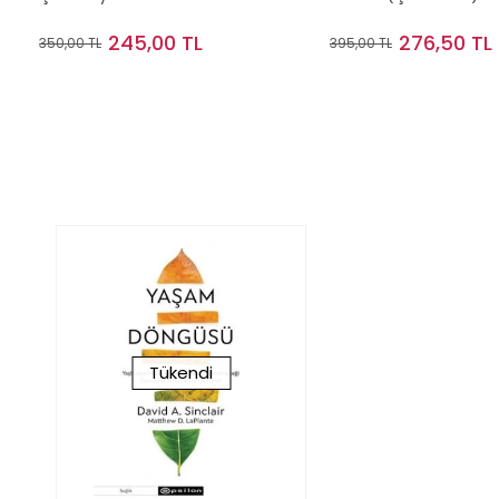
245,00 TL
276,50 TL
350,00 TL
395,00 TL
Stokta Yok
Stokta Y
Tükendi