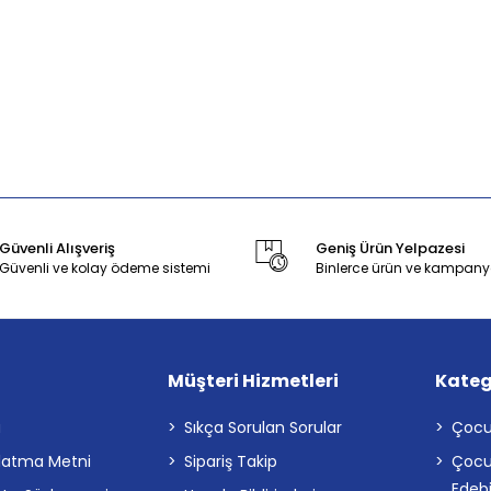
Güvenli Alışveriş
Geniş Ürün Yelpazesi
Güvenli ve kolay ödeme sistemi
Binlerce ürün ve kampany
Müşteri Hizmetleri
Kateg
a
Sıkça Sorulan Sorular
Çocu
latma Metni
Sipariş Takip
Çocu
Edebi