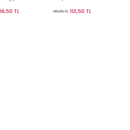
06,50 TL
101,50 TL
145,00 TL
Stokta Yok
Stokta Yok