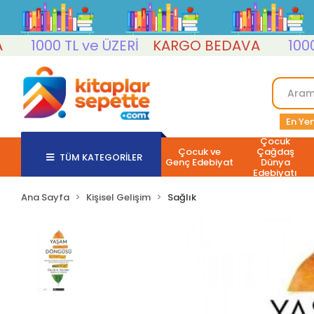
1000 TL ve ÜZERİ
KARGO BEDAVA
1000 TL 
En Yen
Çocuk
Çocuk ve
Çağdaş
TÜM KATEGORİLER
Genç Edebiyat
Dünya
Edebiyatı
Ana Sayfa
Kişisel Gelişim
Sağlık