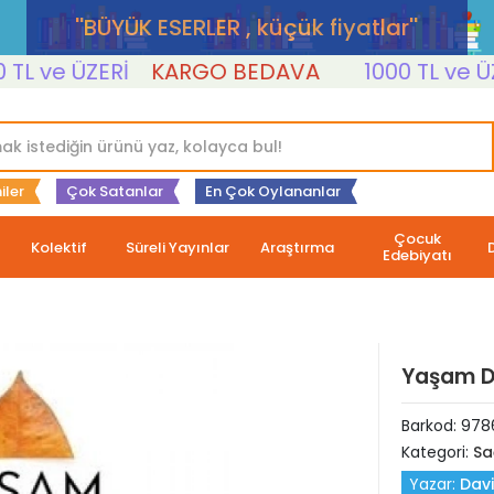
''BÜYÜK ESERLER , küçük fiyatlar''
ve ÜZERİ
KARGO BEDAVA
1000 TL ve ÜZERİ
iler
Çok Satanlar
En Çok Oylananlar
Çocuk
Kolektif
Süreli Yayınlar
Araştırma
Edebiyatı
Yaşam 
Barkod:
978
Kategori:
Sa
Yazar:
Davi