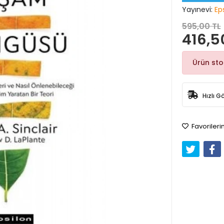
Yayınevi:
Eps
595,00 TL
416,5
Ürün st
Hızlı G
Favorileri