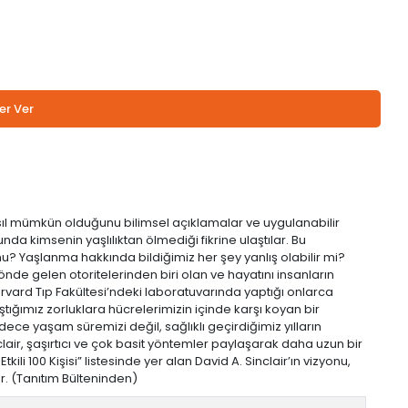
er Ver
l mümkün olduğunu bilimsel açıklamalar ve uygulanabilir
a kimsenin yaşlılıktan ölmediği fikrine ulaştılar. Bu
? Yaşlanma hakkında bildiğimiz her şey yanlış olabilir mi?
e gelen otoritelerinden biri olan ve hayatını insanların
arvard Tıp Fakültesi’ndeki laboratuvarında yaptığı onlarca
ığımız zorluklara hücrelerimizin içinde karşı koyan bir
ce yaşam süremizi değil, sağlıklı geçirdiğimiz yılların
lair, şaşırtıcı ve çok basit yöntemler paylaşarak daha uzun bir
i 100 Kişisi” listesinde yer alan David A. Sinclair’ın vizyonu,
or. (Tanıtım Bülteninden)