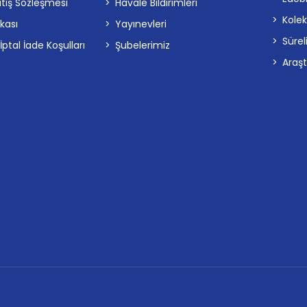
atış Sözleşmesi
Havale Bildirimleri
Kolek
ikası
Yayınevleri
Sürel
tal İade Koşulları
Şubelerimiz
Araş