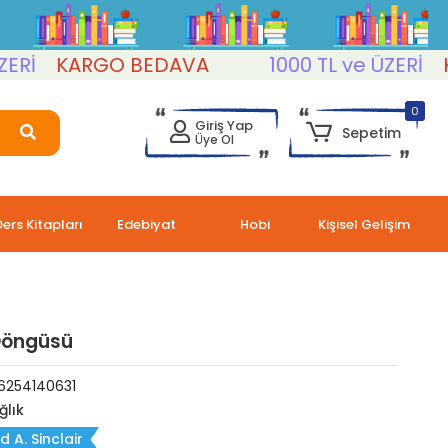
KARGO BEDAVA
1000 TL ve ÜZERİ
KAR
0
Giriş Yap
Sepetim
Üye Ol
Ders Kitapları
Edebiyat
Hobi
Kişisel Gelişim
Döngüsü
6254140631
ğlık
d A. Sinclair