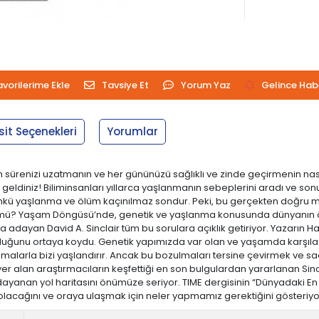
avorilerime Ekle
Tavsiye Et
Yorum Yaz
Gelince Hab
sit Seçenekleri
Yorumlar
renizi uzatmanın ve her gününüzü sağlıklı ve zinde geçirmenin nası
diniz! Biliminsanları yıllarca yaşlanmanın sebeplerini aradı ve sonund
ünkü yaşlanma ve ölüm kaçınılmaz sondur. Peki, bu gerçekten doğru mu
n mü? Yaşam Döngüsü’nde, genetik ve yaşlanma konusunda dünyanın önd
 adayan David A. Sinclair tüm bu sorulara açıklık getiriyor. Yazarın H
olduğunu ortaya koydu. Genetik yapımızda var olan ve yaşamda karşılaşt
alarla bizi yaşlandırır. Ancak bu bozulmaları tersine çevirmek ve sade
er alan araştırmacıların keşfettiği en son bulgulardan yararlanan Sinc
yanan yol haritasını önümüze seriyor. TIME dergisinin “Dünyadaki En Etkil
yer olacağını ve oraya ulaşmak için neler yapmamız gerektiğini gösteriy