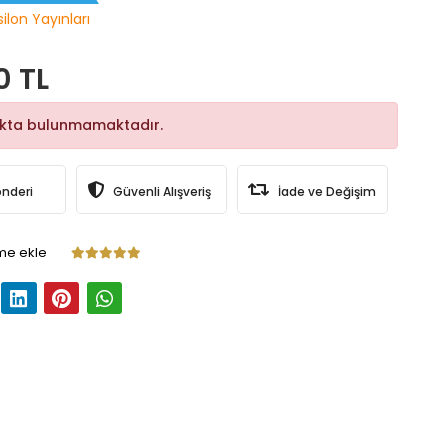
ilon Yayınları
0 TL
okta bulunmamaktadır.
önderi
Güvenli Alışveriş
İade ve Değişim
me ekle