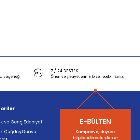
7 / 24 DESTEK
a seçeneği
Öneri ve şikayetlerinizi bize iletebilirsiniz.
oriler
E-BÜLTEN
k ve Genç Edebiyat
k Çağdaş Dünya
Kampanya, duyuru,
bilgilendirmelerden e-
yatı