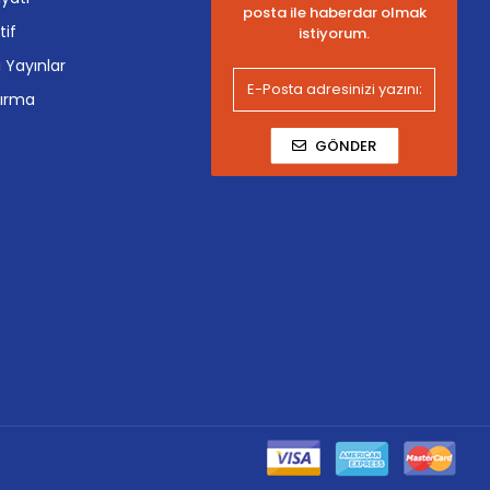
posta ile haberdar olmak
tif
istiyorum.
i Yayınlar
tırma
GÖNDER