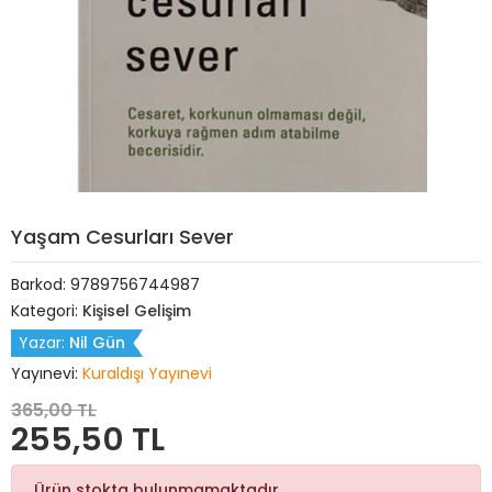
Yaşam Cesurları Sever
Barkod:
9789756744987
Kategori:
Kişisel Gelişim
Yazar:
Nil Gün
Yayınevi:
Kuraldışı Yayınevi
365,00 TL
255,50 TL
Ürün stokta bulunmamaktadır.