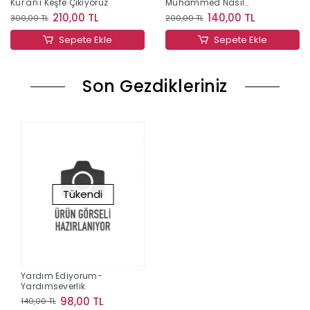
Kur'an'ı Keşfe Çıkıyoruz
Muhammed Nasıl
Biriydi?;Eren'in Akıllıca
210,00 TL
140,00 TL
300,00 TL
200,00 TL
Soruları
Sepete Ekle
Sepete Ekle
Son Gezdikleriniz
Tükendi
Yardım Ediyorum-
Yardımseverlik
98,00 TL
140,00 TL