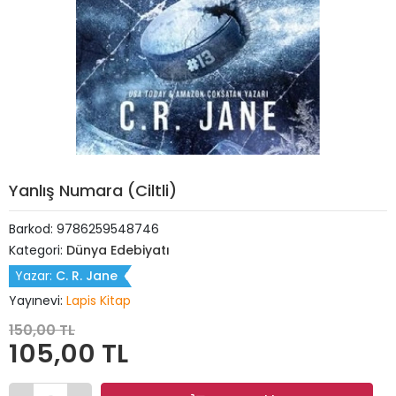
Yanlış Numara (Ciltli)
Barkod:
9786259548746
Kategori:
Dünya Edebiyatı
Yazar:
C. R. Jane
Yayınevi:
Lapis Kitap
150,00 TL
105,00 TL