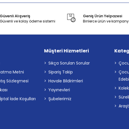
Güvenli Alışveriş
Geniş Ürün Yelpazesi
Güvenli ve kolay ödeme sistemi
Binlerce ürün ve kampany
Müşteri Hizmetleri
Kateg
a
Sıkça Sorulan Sorular
Çocu
latma Metni
Sipariş Takip
Çocu
Edebi
atış Sözleşmesi
Havale Bildirimleri
Kolek
ikası
Yayınevleri
Sürel
tal İade Koşulları
Şubelerimiz
Araş