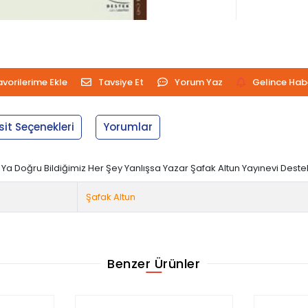
avorilerime Ekle
Tavsiye Et
Yorum Yaz
Gelince Hab
sit Seçenekleri
Yorumlar
ı Ya Doğru Bildiğimiz Her Şey Yanlışsa Yazar Şafak Altun Yayınevi Des
Şafak Altun
Benzer Ürünler