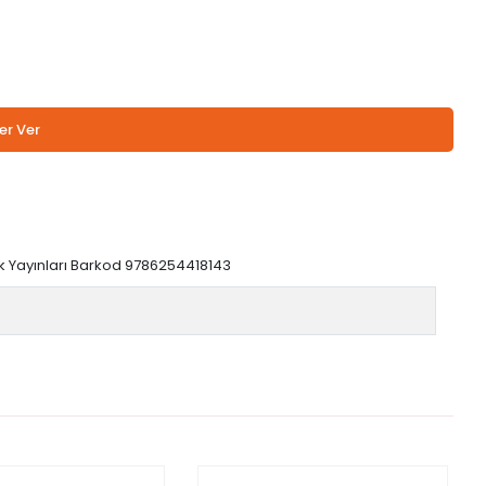
er Ver
tek Yayınları Barkod 9786254418143