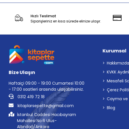
Hızlı Teslimat
Siparişleriniz en kısa sürede elinize ulaşır.
Kurumsal
Hakkımızd
Bize Ulaşın
KVKK Aydın
Mesafeli S
Haftaiçi 09:00 - 19:00 Cumartesi 10:00
- 17:00 saatleri arasında ulaşabilirsiniz.
Çerez Polit
0312 419 72 18
Cayma ve İp
kitaplarsepette@gmail.com
Blog
İstanbul Caddesi Hacıbayram
Mahallesi No:6 Ulus-
Altındağ/Ankara