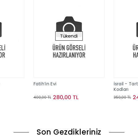
Tükendi
i
Fatih’in Evi
İsrail - Tar
Kodları
280,00 TL
2
400,00 TL
350,00 TL
le
Stokta Yok
Son Gezdikleriniz