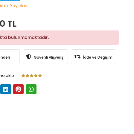
stek Yayınları
0 TL
okta bulunmamaktadır.
önderi
Güvenli Alışveriş
İade ve Değişim
me ekle