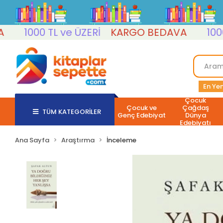
1000 TL ve ÜZERİ
KARGO BEDAVA
1000 TL
En Yen
Çocuk
Çocuk ve
Çağdaş
TÜM KATEGORİLER
Genç Edebiyat
Dünya
Edebiyatı
Ana Sayfa
Araştırma
İnceleme