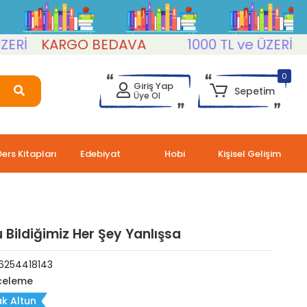
İ
KARGO BEDAVA
1000 TL ve ÜZERİ
KAR
0
Giriş Yap
Sepetim
Üye Ol
Ders Kitapları
Edebiyat
Hobi
Kişisel Gelişim
 Bildiğimiz Her Şey Yanlışsa
6254418143
celeme
k Altun