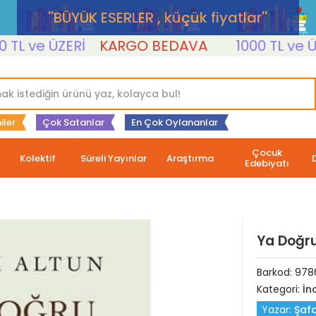
''BÜYÜK ESERLER , küçük fiyatlar''
 ve ÜZERİ
KARGO BEDAVA
1000 TL ve ÜZER
iler
Çok Satanlar
En Çok Oylananlar
Çocuk
Kolektif
Süreli Yayınlar
Araştırma
Edebiyatı
Ya Doğru
Barkod:
978
Kategori:
İn
Yazar:
Şafa