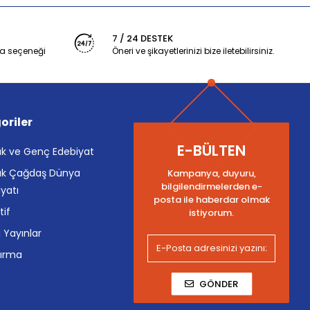
7 / 24 DESTEK
a seçeneği
Öneri ve şikayetlerinizi bize iletebilirsiniz.
oriler
E-BÜLTEN
k ve Genç Edebiyat
k Çağdaş Dünya
Kampanya, duyuru,
bilgilendirmelerden e-
yatı
posta ile haberdar olmak
tif
istiyorum.
i Yayınlar
tırma
GÖNDER