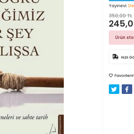
Yayınevi:
De
350,00 TL
245,0
Ürün st
Hızlı G
Favorileri