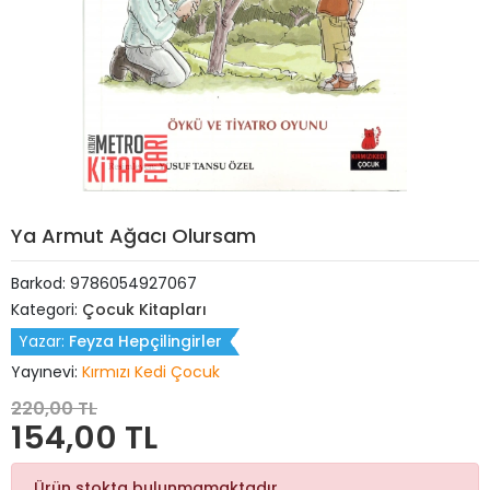
Ya Armut Ağacı Olursam
Barkod:
9786054927067
Kategori:
Çocuk Kitapları
Yazar:
Feyza Hepçilingirler
Yayınevi:
Kırmızı Kedi Çocuk
220,00 TL
154,00 TL
Ürün stokta bulunmamaktadır.