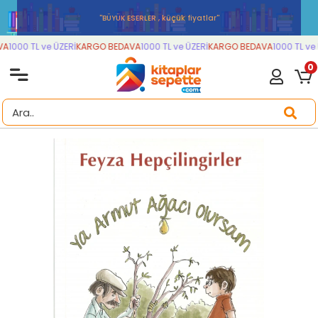
''BÜYÜK ESERLER , küçük fiyatlar''
A
1000 TL ve ÜZERİ
KARGO BEDAVA
1000 TL ve ÜZERİ
KARGO BEDAVA
1000 TL ve 
0