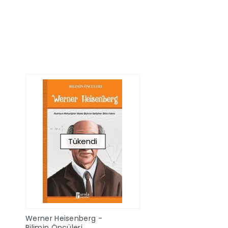
Stokta Yok
Stokta Y
Tükendi
Werner Heisenberg -
Bilimin Öncüleri