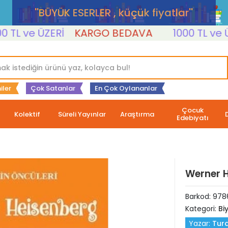
''BÜYÜK ESERLER , küçük fiyatlar''
 ve ÜZERİ
KARGO BEDAVA
1000 TL ve ÜZERİ
iler
Çok Satanlar
En Çok Oylananlar
Çocuk
Kolektif
Süreli Yayınlar
Araştırma
Edebiyatı
Werner H
Barkod:
978
Kategori:
Bi
Yazar:
Tur