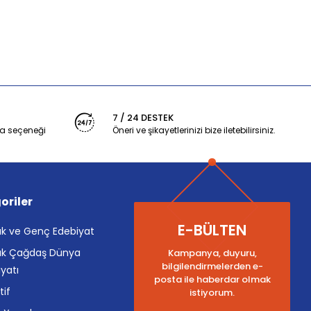
7 / 24 DESTEK
a seçeneği
Öneri ve şikayetlerinizi bize iletebilirsiniz.
oriler
E-BÜLTEN
k ve Genç Edebiyat
k Çağdaş Dünya
Kampanya, duyuru,
bilgilendirmelerden e-
yatı
posta ile haberdar olmak
tif
istiyorum.