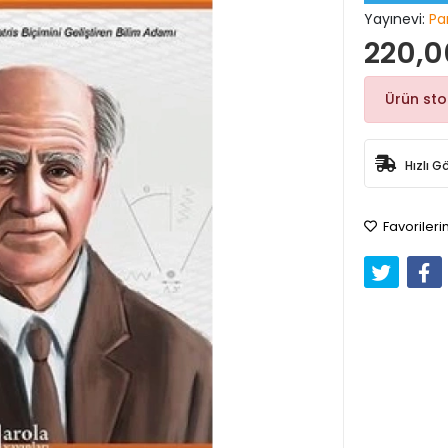
Yayınevi:
Pa
220,0
Ürün st
Hızlı G
Favorileri