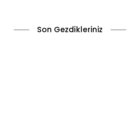
ok
Stokta Yok
Son Gezdikleriniz