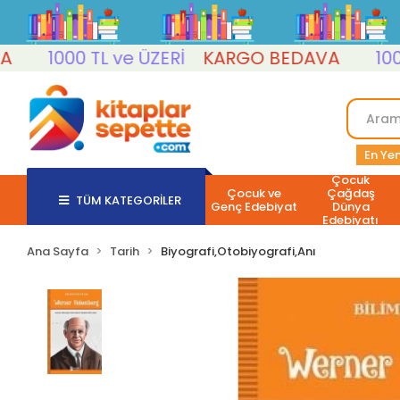
1000 TL ve ÜZERİ
KARGO BEDAVA
1000 TL
En Yen
Çocuk
Çocuk ve
Çağdaş
TÜM KATEGORİLER
Genç Edebiyat
Dünya
Edebiyatı
Ana Sayfa
Tarih
Biyografi,Otobiyografi,Anı