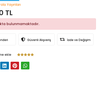
rola Yayınları
0 TL
okta bulunmamaktadır.
önderi
Güvenli Alışveriş
İade ve Değişim
me ekle