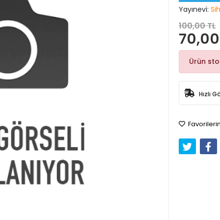
Yayınevi:
Si
100,00 TL
70,00
Ürün st
Hızlı G
Favorileri