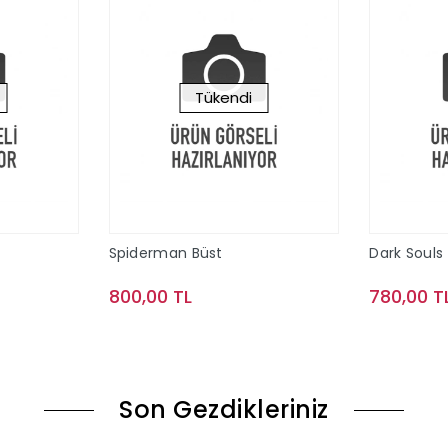
Tükendi
Spiderman Büst
Dark Souls 
800,00 TL
780,00 T
ok
Stokta Yok
Son Gezdikleriniz