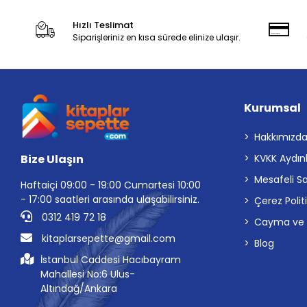
Hızlı Teslimat
Siparişleriniz en kısa sürede elinize ulaşır.
Kurumsal
Hakkımızd
Bize Ulaşın
KVKK Aydın
Mesafeli S
Haftaiçi 09:00 - 19:00 Cumartesi 10:00
- 17:00 saatleri arasında ulaşabilirsiniz.
Çerez Polit
0312 419 72 18
Cayma ve İp
kitaplarsepette@gmail.com
Blog
İstanbul Caddesi Hacıbayram
Mahallesi No:6 Ulus-
Altındağ/Ankara