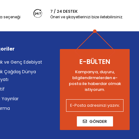
7 / 24 DESTEK
a seçeneği
Öneri ve şikayetlerinizi bize iletebilirsiniz.
oriler
E-BÜLTEN
k ve Genç Edebiyat
k Çağdaş Dünya
Kampanya, duyuru,
bilgilendirmelerden e-
yatı
posta ile haberdar olmak
tif
istiyorum.
i Yayınlar
tırma
GÖNDER