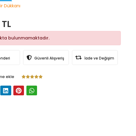
hir Dükkanı
 TL
okta bulunmamaktadır.
önderi
Güvenli Alışveriş
İade ve Değişim
me ekle