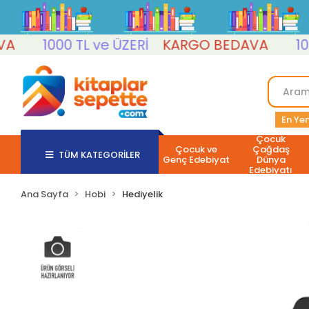
1000 TL ve ÜZERİ
KARGO BEDAVA
1000 
En Yen
Çocuk
Çocuk ve
Çağdaş
TÜM KATEGORİLER
Genç Edebiyat
Dünya
Edebiyatı
Ana Sayfa
Hobi
Hediyelik