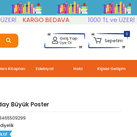
Rİ
KARGO BEDAVA
1000 TL ve ÜZERİ
K
0
Giriş Yap
Sepetim
Üye Ol
Ders Kitapları
Edebiyat
Hobi
Kişisel Gelişim
ay Büyük Poster
3465509299
diyelik
ktif