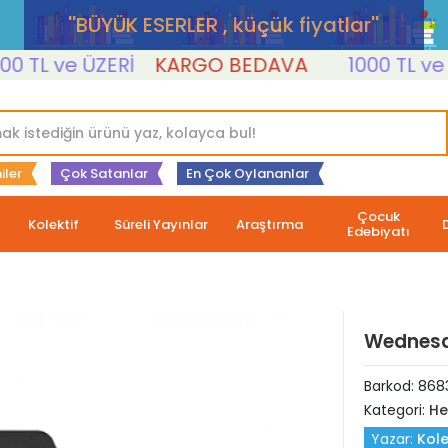
''BÜYÜK ESERLER , küçük fiyatlar''
TL ve ÜZERİ
KARGO BEDAVA
1000 TL ve ÜZE
iler
Çok Satanlar
En Çok Oylananlar
Çocuk
Kolektif
Süreli Yayınlar
Araştırma
Edebiyatı
Wednesd
Barkod:
868
Kategori:
He
Yazar:
Kole