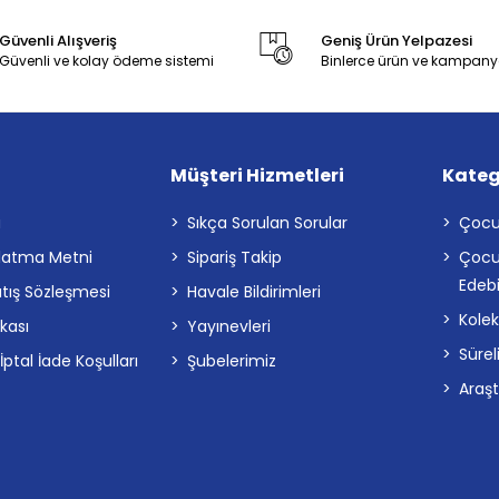
Güvenli Alışveriş
Geniş Ürün Yelpazesi
Güvenli ve kolay ödeme sistemi
Binlerce ürün ve kampany
Müşteri Hizmetleri
Kateg
a
Sıkça Sorulan Sorular
Çocu
latma Metni
Sipariş Takip
Çocu
Edebi
atış Sözleşmesi
Havale Bildirimleri
Kolek
ikası
Yayınevleri
Sürel
tal İade Koşulları
Şubelerimiz
Araş