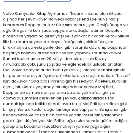
Volvo Kamyonlar Kitap Açıklaması “İnsanın insana olan ihtiyacı
dışında her şey hikâye” Norveçli yazar Erlend Loe’nun sıradışı
kahramanı Doppler, bu kez ülke sınırlarını aşıyor. Geyiği Bongo ve
oğlu Gregus ile komşuda yepyeni arkadaşlar edinen Doppler,
birdenbire yaşamına giren yaşlı ve isyankâr bir kadın ile takıntılı ve
titiz bir adam sayesinde, hayatı “doğal bir şekilde” akışına
bırakmak ya da eski günlerdeki gibi sorumlu davranıp başarıdan
başarıya koşmak arasında bir seçim yapmak zorunda kalıyor.
Sanayi toplumunun ve 20. yüzyıl demokrasisinin Kuzey
Avrupa’daki çöküşünü şaşırtıcı ve eğlenceli bir üslupla anlatan
Loe, Volvo Kamyonlar’da “bunu yazan kişi olarak” kendisi için de
bir pencere aralıyor, “çalışkan” okurlara ve eleştirmenlere “bizzat”
içini döküyor. “Ona biraz imrendiğini hissediyor. Âdetleri, kuralları
aşmış biri olarak yaşamayı bir biçimde beceriyor Maj Britt,
Doppler de aşmayı deniyor ama bu ona çok külfetli geliyor,
daima düşünmesi gereken bir şey var, çalışkanlıktan uzak
durmak için hep tetikte olmalı, oysa bu iş, Maj Britt için refleks gibi
bir şey. Bunu o kadar doğal bir biçimde yapıyor ki. Bu işi onun gibi
beceriksizce ve cazip bir biçimde yapabilmesi için yaşlanması
gerektiğini düşünüyor, Maj Britt’in ağzı kulaklarında gülümsediğini
görüp onu kocaman kucaklamak için yanına çağırdığını
duymadan önce.” (Tanıtım Bülteninden) Hamur Tipi : 2. Hamur