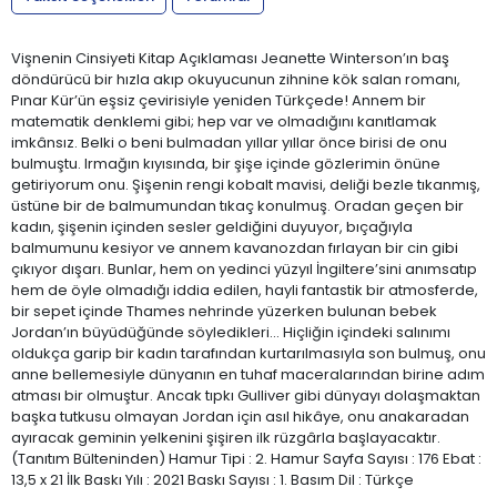
Vişnenin Cinsiyeti Kitap Açıklaması Jeanette Winterson’ın baş
döndürücü bir hızla akıp okuyucunun zihnine kök salan romanı,
Pınar Kür’ün eşsiz çevirisiyle yeniden Türkçede! Annem bir
matematik denklemi gibi; hep var ve olmadığını kanıtlamak
imkânsız. Belki o beni bulmadan yıllar yıllar önce birisi de onu
bulmuştu. Irmağın kıyısında, bir şişe içinde gözlerimin önüne
getiriyorum onu. Şişenin rengi kobalt mavisi, deliği bezle tıkanmış,
üstüne bir de balmumundan tıkaç konulmuş. Oradan geçen bir
kadın, şişenin içinden sesler geldiğini duyuyor, bıçağıyla
balmumunu kesiyor ve annem kavanozdan fırlayan bir cin gibi
çıkıyor dışarı. Bunlar, hem on yedinci yüzyıl İngiltere’sini anımsatıp
hem de öyle olmadığı iddia edilen, hayli fantastik bir atmosferde,
bir sepet içinde Thames nehrinde yüzerken bulunan bebek
Jordan’ın büyüdüğünde söyledikleri... Hiçliğin içindeki salınımı
oldukça garip bir kadın tarafından kurtarılmasıyla son bulmuş, onu
anne bellemesiyle dünyanın en tuhaf maceralarından birine adım
atması bir olmuştur. Ancak tıpkı Gulliver gibi dünyayı dolaşmaktan
başka tutkusu olmayan Jordan için asıl hikâye, onu anakaradan
ayıracak geminin yelkenini şişiren ilk rüzgârla başlayacaktır.
(Tanıtım Bülteninden) Hamur Tipi : 2. Hamur Sayfa Sayısı : 176 Ebat :
13,5 x 21 İlk Baskı Yılı : 2021 Baskı Sayısı : 1. Basım Dil : Türkçe