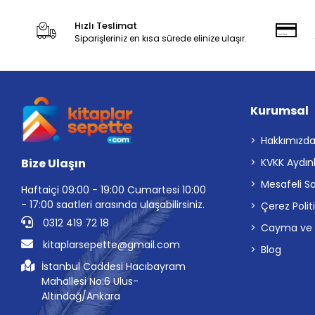
Hızlı Teslimat
Siparişleriniz en kısa sürede elinize ulaşır.
Kurumsal
Hakkımızd
Bize Ulaşın
KVKK Aydın
Mesafeli S
Haftaiçi 09:00 - 19:00 Cumartesi 10:00
- 17:00 saatleri arasında ulaşabilirsiniz.
Çerez Polit
0312 419 72 18
Cayma ve İp
kitaplarsepette@gmail.com
Blog
İstanbul Caddesi Hacıbayram
Mahallesi No:6 Ulus-
Altındağ/Ankara