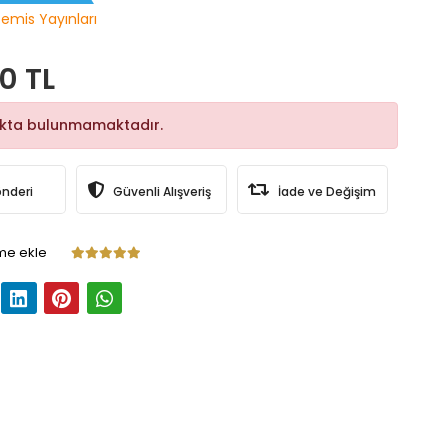
temis Yayınları
0 TL
okta bulunmamaktadır.
önderi
Güvenli Alışveriş
İade ve Değişim
me ekle