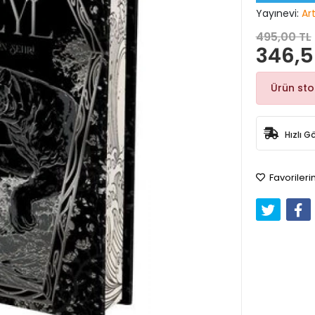
Yayınevi:
Ar
495,00 TL
346,5
Ürün st
Hızlı G
Favorileri