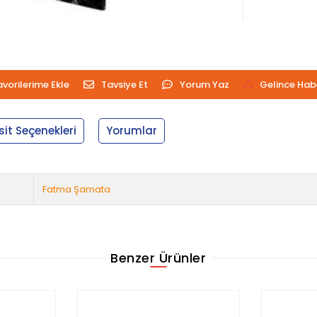
avorilerime Ekle
Tavsiye Et
Yorum Yaz
Gelince Hab
sit Seçenekleri
Yorumlar
Fatma Şamata
Benzer Ürünler