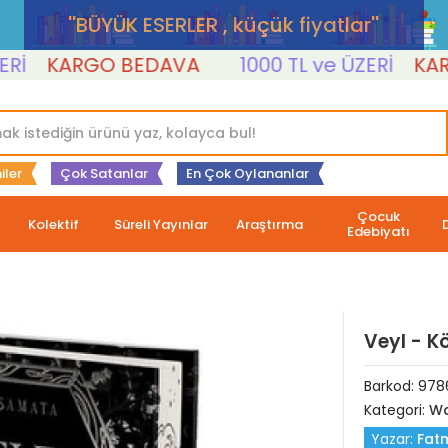
''BÜYÜK ESERLER , küçük fiyatlar''
KARGO BEDAVA
1000 TL ve ÜZERİ
KARGO 
iler
Çok Satanlar
En Çok Oylananlar
Çocuk
Kolektif
Süreli Yayınlar
Araştırma
Edebiyatı
Veyl - Kö
Barkod:
978
Kategori:
Wa
Yazar:
Fat