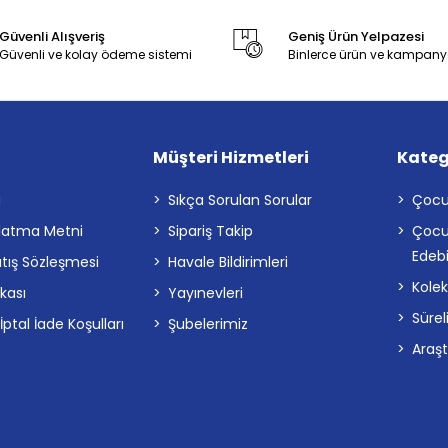
Güvenli Alışveriş
Geniş Ürün Yelpazesi
Güvenli ve kolay ödeme sistemi
Binlerce ürün ve kampany
Müşteri Hizmetleri
Kateg
a
Sıkça Sorulan Sorular
Çocu
latma Metni
Sipariş Takip
Çocu
Edebi
atış Sözleşmesi
Havale Bildirimleri
Kolek
ikası
Yayınevleri
Sürel
tal İade Koşulları
Şubelerimiz
Araş