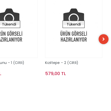
Tükendi
Tükendi
nu - 1 (Ciltli)
Kızıltepe - 2 (Ciltli)
L
579,00 TL
Stokta Yok
Stokta Yok