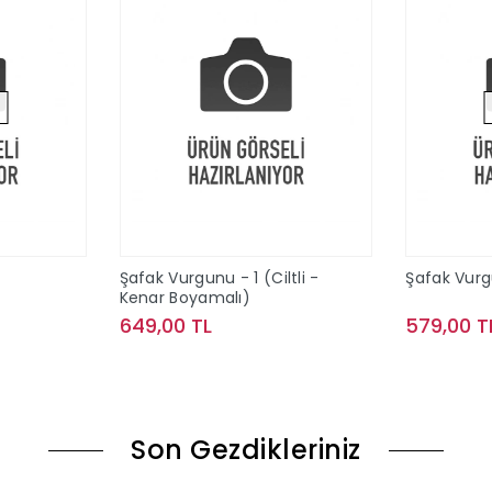
Şafak Vurgunu - 1 (Ciltli -
Şafak Vurgu
Kenar Boyamalı)
649,00 TL
579,00 T
ok
Sepete Ekle
Son Gezdikleriniz