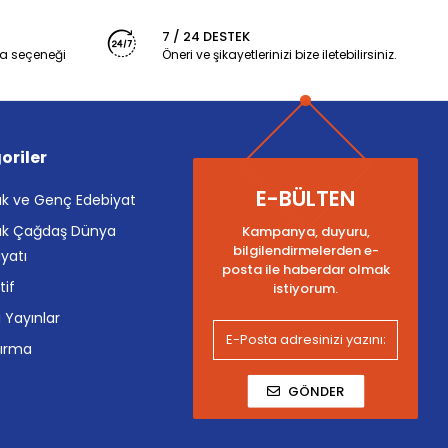
7 / 24 DESTEK
a seçeneği
Öneri ve şikayetlerinizi bize iletebilirsiniz.
oriler
E-BÜLTEN
k ve Genç Edebiyat
k Çağdaş Dünya
Kampanya, duyuru,
bilgilendirmelerden e-
yatı
posta ile haberdar olmak
tif
istiyorum.
i Yayınlar
tırma
GÖNDER