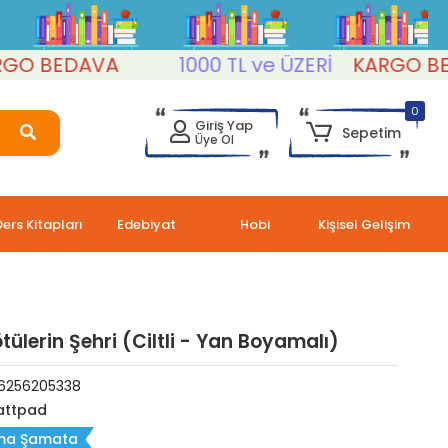
BEDAVA
1000 TL ve ÜZERİ
KARGO BEDA
0
Giriş Yap
Sepetim
Üye Ol
Ders Kitapları
Edebiyat
Hobi
Kişisel Gelişim
tülerin Şehri (Ciltli - Yan Boyamalı)
6256205338
ttpad
ma Şamata