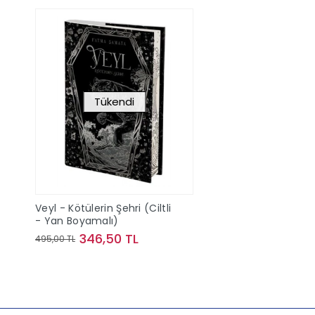
Tükendi
Veyl - Kötülerin Şehri (Ciltli
- Yan Boyamalı)
346,50 TL
495,00 TL
Stokta Yok