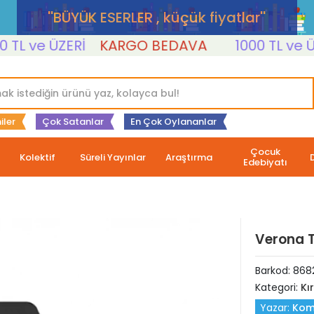
''BÜYÜK ESERLER , küçük fiyatlar''
L ve ÜZERİ
KARGO BEDAVA
1000 TL ve ÜZER
iler
Çok Satanlar
En Çok Oylananlar
Çocuk
Kolektif
Süreli Yayınlar
Araştırma
Edebiyatı
Verona T
Barkod:
868
Kategori:
Kı
Yazar:
Kom