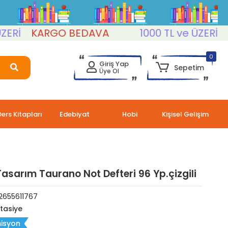
İ
KARGO BEDAVA
1000 TL ve ÜZERİ
KA
0
Giriş Yap
Sepetim
Üye Ol
Ders Kitapları
Edebiyat
Hobi
Kişisel Gelişim
asarım Taurano Not Defteri 96 Yp.çizgili
2655611767
rtasiye
isyon