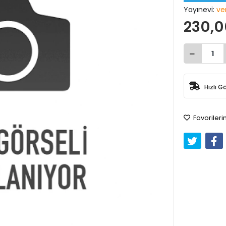
Yayınevi:
ve
230,0
Hızlı G
Favorileri