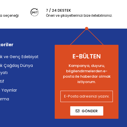
7 / 24 DESTEK
a seçeneği
Öneri ve şikayetlerinizi bize iletebilirsiniz.
oriler
E-BÜLTEN
k ve Genç Edebiyat
k Çağdaş Dünya
Kampanya, duyuru,
bilgilendirmelerden e-
yatı
posta ile haberdar olmak
tif
istiyorum.
i Yayınlar
tırma
GÖNDER