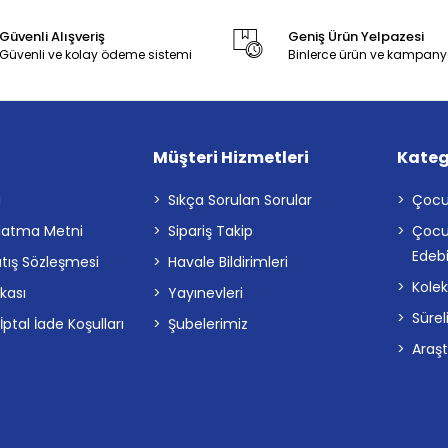
Güvenli Alışveriş
Geniş Ürün Yelpazesi
Güvenli ve kolay ödeme sistemi
Binlerce ürün ve kampany
Müşteri Hizmetleri
Kateg
a
Sıkça Sorulan Sorular
Çocu
latma Metni
Sipariş Takip
Çocu
Edebi
atış Sözleşmesi
Havale Bildirimleri
Kolek
ikası
Yayınevleri
Sürel
tal İade Koşulları
Şubelerimiz
Araş