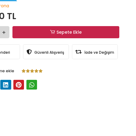
rona
0 TL
Sepete Ekle
önderi
Güvenli Alışveriş
İade ve Değişim
me ekle