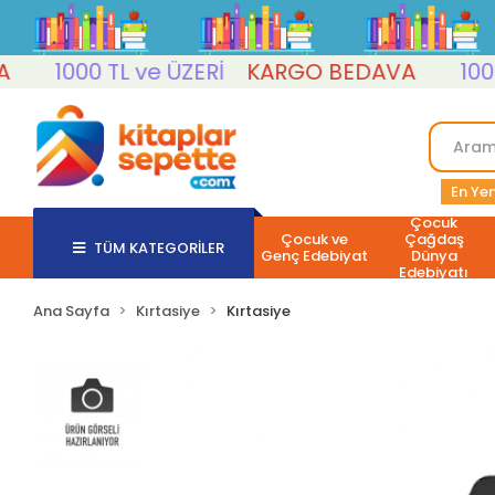
1000 TL ve ÜZERİ
KARGO BEDAVA
1000 T
En Yen
Çocuk
Çocuk ve
Çağdaş
TÜM KATEGORİLER
Genç Edebiyat
Dünya
Edebiyatı
Ana Sayfa
Kırtasiye
Kırtasiye