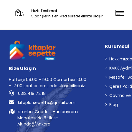
Hızlı Teslimat
Siparişleriniz en kısa sürede elinize ulaşır.
Kurumsal
Hakkımızd
Bize Ulaşın
KVKK Aydın
Mesafeli S
Haftaiçi 09:00 - 19:00 Cumartesi 10:00
- 17:00 saatleri arasında ulaşabilirsiniz.
Çerez Polit
0312 419 72 18
Cayma ve İp
kitaplarsepette@gmail.com
Blog
İstanbul Caddesi Hacıbayram
Mahallesi No:6 Ulus-
Altındağ/Ankara