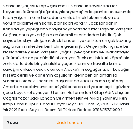
Vahşetin Çağrısı Kitap Açıklaması “Vahşetin sayısız saatler
boyunca, örümceği ağında, yılanı yumağında, panteri pususunda
tutan yaşamın kendisi kadar azimli, bitmek tükenmek ya da
yorulmak bilmeyen sonsuz bir sabrı vardır.” Jack London’ın
Kanada’ya yaptığı altın arayışı seyahatinden izler taşıyan Vahşetin
Çağrısı, onun yazarlığının en önemli eserlerinden biridir. Çok
sayıda baskıya ulaşarak Jack London’ı yazarlıktan en çok kazanç
sağlayan isimlerden biri haline getirmiştir. Geçen yıllar içinde bir
klasik haline gelen Vahşetin Çağrısı, pek çok film ve uyarlamayla
günümüzde de popülerliğini koruyor. Buck adlı bir kurt köpeğinin
zorluklarla dolu bir yolculukta yaşadıklarını ve hayatta kalma
savaşını anlatan eser, okurken Alaska’nın soğuğunu, bir köpeğin
hissettiklerini ve dönemin koşullarını derinden anlamanıza
yardımcı olacak. Eserin bu başarısında Jack London’ı çağdaş
Amerikan edebiyatının en büyüklerinden biri yapan eşsiz gözlem
gücü büyük rol oynuyor. (Tanıtım Bülteninden) Kitap Adı Vahşetin
Çağrısı Yazar Jack London Çevirmen Nuriye Akkaş Yayınevi Ren
Kitap Hamur Tipi 2. Hamur Sayfa Sayısı 128 Ebat 12,5 x 19,5 İlk Baskı
Yılı 2021 Baskı Sayısı 1. Basım Dil Türkçe Barkod 9786257310994
Yazar
Jack London