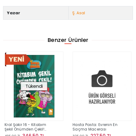
Yazar
Ş. Asal
Benzer Ürünler
Tükendi
Kral Şakir 16 - Kitabım
Hasta Pasta: Evrenin En
Şekil Önümden Çekil!
Saçma Macerası
(Ciltli)
346,50 TL
227,50 TL
495,00 TL
325,00 TL