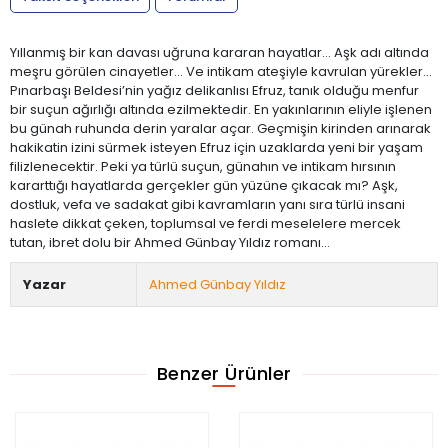
Yıllanmış bir kan davası uğruna kararan hayatlar... Aşk adı altında
meşru görülen cinayetler... Ve intikam ateşiyle kavrulan yürekler...
Pınarbaşı Beldesi’nin yağız delikanlısı Efruz, tanık olduğu menfur
bir suçun ağırlığı altında ezilmektedir. En yakınlarının eliyle işlenen
bu günah ruhunda derin yaralar açar. Geçmişin kirinden arınarak
hakikatin izini sürmek isteyen Efruz için uzaklarda yeni bir yaşam
filizlenecektir. Peki ya türlü suçun, günahın ve intikam hırsının
kararttığı hayatlarda gerçekler gün yüzüne çıkacak mı? Aşk,
dostluk, vefa ve sadakat gibi kavramların yanı sıra türlü insani
haslete dikkat çeken, toplumsal ve ferdi meselelere mercek
tutan, ibret dolu bir Ahmed Günbay Yıldız romanı...
Yazar
Ahmed Günbay Yıldız
Benzer Ürünler