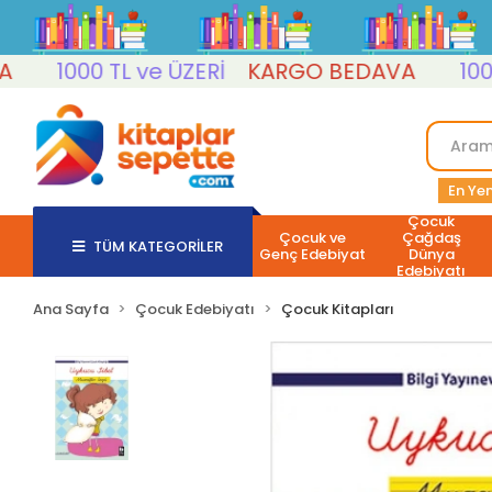
1000 TL ve ÜZERİ
KARGO BEDAVA
1000 TL
En Yen
Çocuk
Çocuk ve
Çağdaş
TÜM KATEGORİLER
Genç Edebiyat
Dünya
Edebiyatı
Ana Sayfa
Çocuk Edebiyatı
Çocuk Kitapları