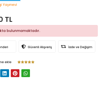
gi Yayınevi
0 TL
okta bulunmamaktadır.
önderi
Güvenli Alışveriş
İade ve Değişim
me ekle