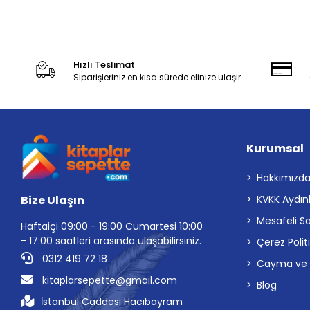
Hızlı Teslimat
Siparişleriniz en kısa sürede elinize ulaşır.
Kurumsal
Hakkımızd
Bize Ulaşın
KVKK Aydın
Mesafeli S
Haftaiçi 09:00 - 19:00 Cumartesi 10:00
- 17:00 saatleri arasında ulaşabilirsiniz.
Çerez Polit
0312 419 72 18
Cayma ve İp
kitaplarsepette@gmail.com
Blog
İstanbul Caddesi Hacıbayram