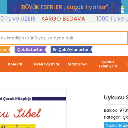
''BÜYÜK ESERLER , küçük fiyatlar''
 ve ÜZERİ
KARGO BEDAVA
1000 TL ve ÜZER
iler
Çok Satanlar
En Çok Oylananlar
Çocuk
Kolektif
Süreli Yayınlar
Araştırma
Edebiyatı
Uykucu S
Barkod:
978
Kategori:
Ço
Yazar:
Muza