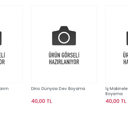
arım
Dino Dünyası Dev Boyama
İş Makinel
Boyama
40,00 TL
40,00 TL
le
Sepete Ekle