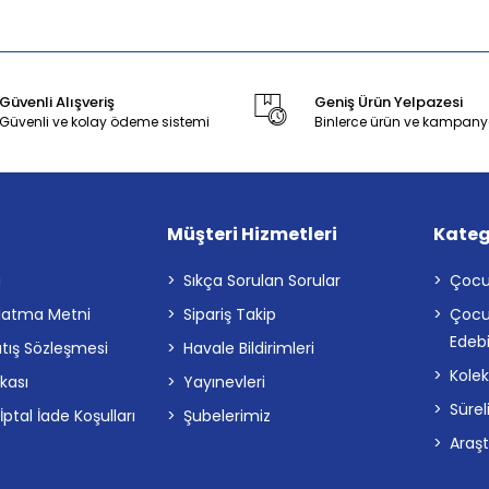
Güvenli Alışveriş
Geniş Ürün Yelpazesi
Güvenli ve kolay ödeme sistemi
Binlerce ürün ve kampany
Müşteri Hizmetleri
Kateg
a
Sıkça Sorulan Sorular
Çocu
latma Metni
Sipariş Takip
Çocu
Edebi
atış Sözleşmesi
Havale Bildirimleri
Kolek
ikası
Yayınevleri
Sürel
tal İade Koşulları
Şubelerimiz
Araş