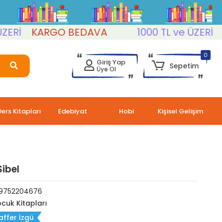
İ
KARGO BEDAVA
1000 TL ve ÜZERİ
KAR
0
Giriş Yap
Sepetim
Üye Ol
Ders Kitapları
Edebiyat
Hobi
Kişisel Gelişim
ibel
9752204676
cuk Kitapları
ffer İzgü