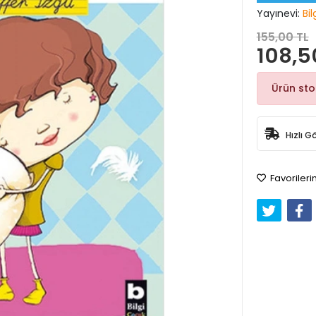
Yayınevi:
Bil
155,00 TL
108,5
Ürün st
Hızlı G
Favorileri