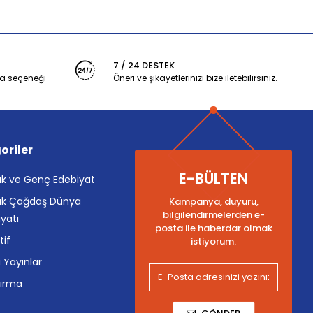
7 / 24 DESTEK
a seçeneği
Öneri ve şikayetlerinizi bize iletebilirsiniz.
oriler
E-BÜLTEN
k ve Genç Edebiyat
k Çağdaş Dünya
Kampanya, duyuru,
bilgilendirmelerden e-
yatı
posta ile haberdar olmak
tif
istiyorum.
i Yayınlar
tırma