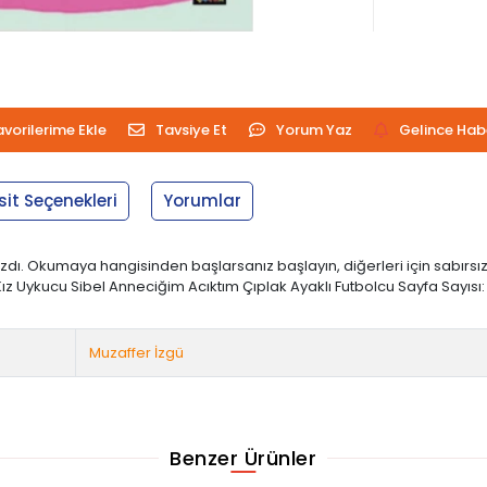
avorilerime Ekle
Tavsiye Et
Yorum Yaz
Gelince Hab
sit Seçenekleri
Yorumlar
dı. Okumaya hangisinden başlarsanız başlayın, diğerleri için sabırsız
ız Uykucu Sibel Anneciğim Acıktım Çıplak Ayaklı Futbolcu Sayfa Sayısı: 24 Ba
Muzaffer İzgü
Benzer Ürünler