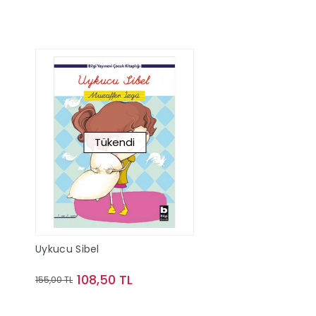
Tükendi
Uykucu Sibel
108,50 TL
155,00 TL
Stokta Yok