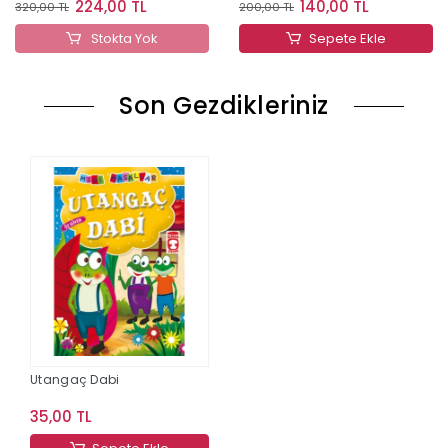
224,00 TL
140,00 TL
320,00 TL
200,00 TL
Stokta Yok
Sepete Ekle
Son Gezdikleriniz
Utangaç Dabi
35,00 TL