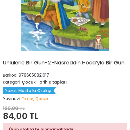
Ünlülerle Bir Gün-2-Nasreddin Hoca’yla Bir Gün
Barkod:
9786050821017
Kategori:
Çocuk Tarih Kitapları
Yazar:
Mustafa Orakçı
Yayınevi:
Timaş Çocuk
120,00 TL
84,00 TL
Ürün stokta bulunmamaktadır.