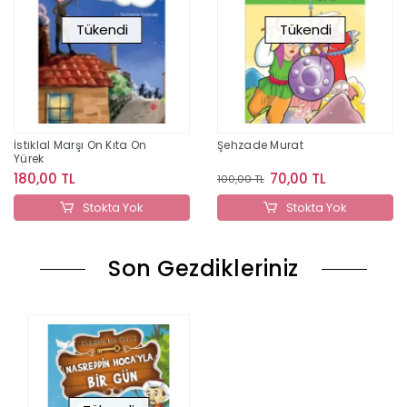
Tükendi
Tükendi
İstiklal Marşı On Kıta On
Şehzade Murat
Yürek
180,00 TL
70,00 TL
100,00 TL
Stokta Yok
Stokta Yok
Son Gezdikleriniz