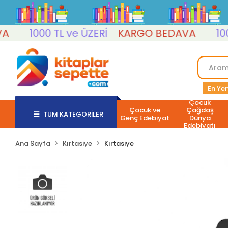
1000 TL ve ÜZERİ
KARGO BEDAVA
1000 T
En Yen
Çocuk
Çocuk ve
Çağdaş
TÜM KATEGORİLER
Genç Edebiyat
Dünya
Edebiyatı
Ana Sayfa
Kırtasiye
Kırtasiye