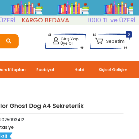
Rİ
KARGO BEDAVA
1000 TL ve ÜZERİ
KA
0
Giriş Yap
Sepetim
Üye Ol
Ders Kitapları
Edebiyat
Hobi
Kişisel Gelişim
lor Ghost Dog A4 Sekreterlik
2025093412
rtasiye
ktif