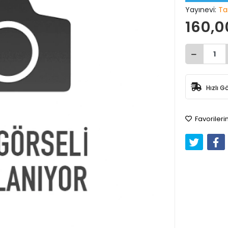
Yayınevi:
Ta
160,0
Hızlı G
Favorileri