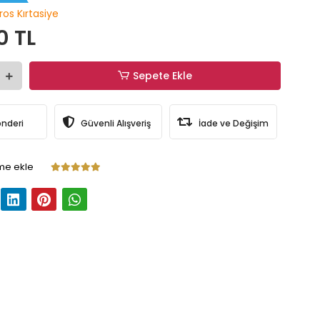
ros Kırtasiye
0 TL
Sepete Ekle
önderi
Güvenli Alışveriş
İade ve Değişim
me ekle