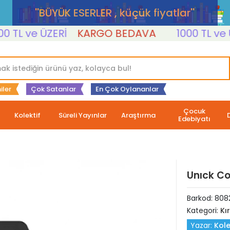
''BÜYÜK ESERLER , küçük fiyatlar''
L ve ÜZERİ
KARGO BEDAVA
1000 TL ve ÜZE
iler
Çok Satanlar
En Çok Oylananlar
Çocuk
Kolektif
Süreli Yayınlar
Araştırma
Edebiyatı
Unıck Co
Barkod:
808
Kategori:
Kı
Yazar:
Kole