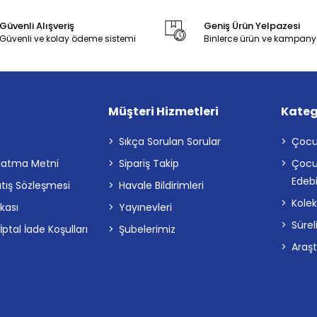
Güvenli Alışveriş
Geniş Ürün Yelpazesi
Güvenli ve kolay ödeme sistemi
Binlerce ürün ve kampany
Müşteri Hizmetleri
Kateg
a
Sıkça Sorulan Sorular
Çocu
latma Metni
Sipariş Takip
Çocu
Edebi
atış Sözleşmesi
Havale Bildirimleri
Kolek
ikası
Yayınevleri
Sürel
tal İade Koşulları
Şubelerimiz
Araş