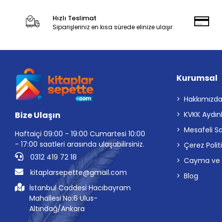
Hızlı Teslimat
Siparişleriniz en kısa sürede elinize ulaşır.
Kurumsal
Hakkımızd
Bize Ulaşın
KVKK Aydın
Mesafeli S
Haftaiçi 09:00 - 19:00 Cumartesi 10:00
- 17:00 saatleri arasında ulaşabilirsiniz.
Çerez Polit
0312 419 72 18
Cayma ve İp
kitaplarsepette@gmail.com
Blog
İstanbul Caddesi Hacıbayram
Mahallesi No:6 Ulus-
Altındağ/Ankara