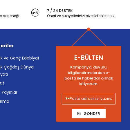
7 / 24 DESTEK
a seçeneği
Öneri ve şikayetlerinizi bize iletebilirsiniz.
oriler
E-BÜLTEN
k ve Genç Edebiyat
k Çağdaş Dünya
Kampanya, duyuru,
bilgilendirmelerden e-
yatı
posta ile haberdar olmak
tif
istiyorum.
i Yayınlar
tırma
GÖNDER