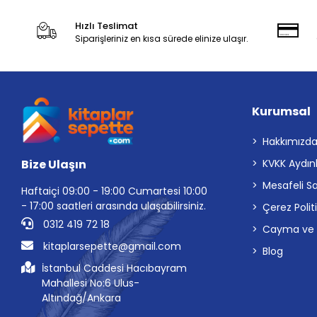
Hızlı Teslimat
Siparişleriniz en kısa sürede elinize ulaşır.
Kurumsal
Hakkımızd
Bize Ulaşın
KVKK Aydın
Mesafeli S
Haftaiçi 09:00 - 19:00 Cumartesi 10:00
- 17:00 saatleri arasında ulaşabilirsiniz.
Çerez Polit
0312 419 72 18
Cayma ve İp
kitaplarsepette@gmail.com
Blog
İstanbul Caddesi Hacıbayram
Mahallesi No:6 Ulus-
Altındağ/Ankara