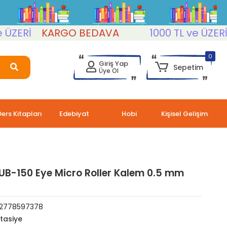
ERİ
KARGO BEDAVA
1000 TL ve ÜZERİ
K
0
Giriş Yap
Sepetim
Üye Ol
Ders Kitapları
Edebiyat
Hobi
Kişisel Gelişim
 UB-150 Eye Micro Roller Kalem 0.5 mm
2778597378
rtasiye