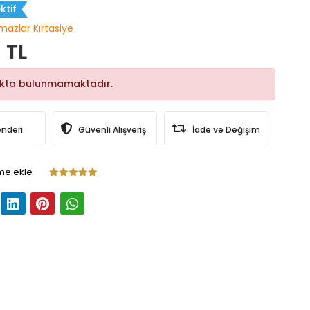
ktif
lmazlar Kırtasiye
 TL
okta bulunmamaktadır.
önderi
Güvenli Alışveriş
İade ve Değişim
me ekle