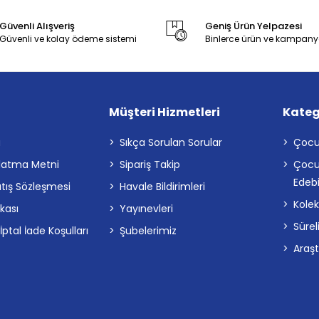
Güvenli Alışveriş
Geniş Ürün Yelpazesi
Güvenli ve kolay ödeme sistemi
Binlerce ürün ve kampany
Müşteri Hizmetleri
Kateg
a
Sıkça Sorulan Sorular
Çocu
latma Metni
Sipariş Takip
Çocu
Edebi
atış Sözleşmesi
Havale Bildirimleri
Kolek
ikası
Yayınevleri
Sürel
tal İade Koşulları
Şubelerimiz
Araş