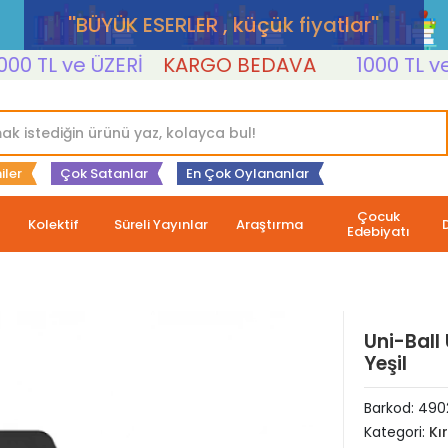
''BÜYÜK ESERLER , küçük fiyatlar''
TL ve ÜZERİ
KARGO BEDAVA
1000 TL ve ÜZ
iler
Çok Satanlar
En Çok Oylananlar
Çocuk
Kolektif
Süreli Yayınlar
Araştırma
Edebiyatı
Uni-Ball
Yeşil
Barkod:
490
Kategori:
Kı