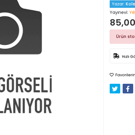
Yazar:
Kole
Yayınevi:
Yı
85,00
Ürün st
Hızlı G
Favorileri