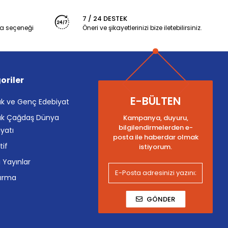
7 / 24 DESTEK
a seçeneği
Öneri ve şikayetlerinizi bize iletebilirsiniz.
oriler
E-BÜLTEN
k ve Genç Edebiyat
k Çağdaş Dünya
Kampanya, duyuru,
bilgilendirmelerden e-
yatı
posta ile haberdar olmak
tif
istiyorum.
i Yayınlar
tırma
GÖNDER