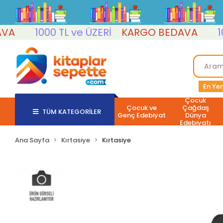
1000 TL ve ÜZERİ
KARGO BEDAVA
1000 
En Yen
Çocuk
Çocuk ve
Çağdaş
TÜM KATEGORİLER
Genç Edebiyat
Dünya
Edebiyatı
Ana Sayfa
Kırtasiye
Kırtasiye