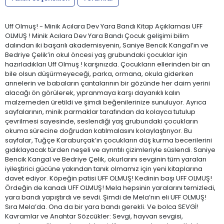
Uff Olmuş! - Minik Acılara Dev Yara Bandı Kitap Açıklaması UFF
OLMUŞ ! Minik Acılara Dev Yara Bandı Çocuk gelişimi bilim
dalından iki başarılı akademisyenin, Saniye Bencik Kangal’ın ve
Bedriye Çelik’in okul öncesi yaş grubundaki çocuklar için
hazırladıkları Uff Olmuş ! karşınızda. Çocukların ellerinden bir an
bile olsun düşürmeyeceği, parka, ormana, okula giderken
annelerin ve babaların çantalarının bir gözünde her daim yerini
alacağı ön görülerek, yıpranmaya karşı dayanıklı kalın
malzemeden üretildi ve şimdi beğenilerinize sunuluyor. Ayrıca
sayfalarının, minik parmaklar tarafından da kolayca tutulup
çevrilmesi sayesinde, seslendiği yaş grubundaki çocukların
okuma sürecine doğrudan katılmalasını kolaylaştırıyor. Bu
sayfalar, Tuğçe Karaburçak’ın çocukların düş kurma becerilerini
gıdıklayacak türden neşeli ve ayrıntılı çizimleriyle süslendi. Saniye
Bencik Kangal ve Bedriye Çelik, okurlarını sevginin tüm yaraları
iyileştirici gücüne yakından tanık olmamız için yeni kitaplarına
davet ediyor. Köpeğin patisi UFF OLMUŞ! Kedinin başı UFF OLMUŞ!
Ördeğin de kanadı UFF OLMUŞ! Mela hepsinin yaralarını temizledi,
yara bandı yapıştırdı ve sevdi. Şimdi de Mela’nın eli UFF OLMUŞ!
Sıra Mela’da. Ona da bir yara bandı gerekli. Ve bolca SEVGİ!
Kavramlar ve Anahtar Sözcükler: Sevgi, hayvan sevgisi,