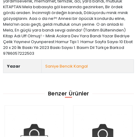
yardımseverlik, merhamet, temizlik, acı, yara bandı, mutluluk
KİTAPTAN Mela babasıyla göl kenarında gezinirken, Bir ördek
gördü aniden. İncinmişti ördeğin kanadı, Döküyordu minik minik
gözyaşlarını. Aaa o da ne?! Annesi bir öpücük kondurdu eline,
Mela’nın acısı geçti, geldi mutluluk onun yerine. O an anladı ki
Mela, En güçlü yara bandı sevgi aslında! (Tanıtım Bülteninden)
Kitap Adı Uff Olmuş! - Minik Acılara Dev Yara Bandı Yazar Bedriye
Çelik Yayınevi Oyunperest Hamur Tipi 1. Hamur Sayfa Sayısı 10 Ebat
20 x 20 İlk Baskı Yılı 2023 Baskı Sayısı 1. Basım Dil Türkçe Barkod
9786057222503
Yazar
Saniye Bencik Kangal
Benzer Ürünler