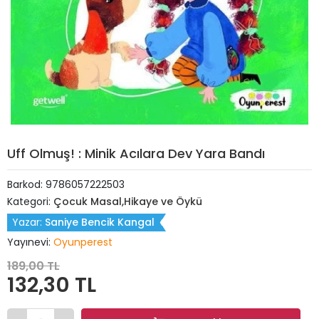
Uff Olmuş! : Minik Acılara Dev Yara Bandı
Barkod:
9786057222503
Kategori:
Çocuk Masal,Hikaye ve Öykü
Yazar:
Saniye Bencik Kangal
Yayınevi:
Oyunperest
189,00 TL
132,30 TL