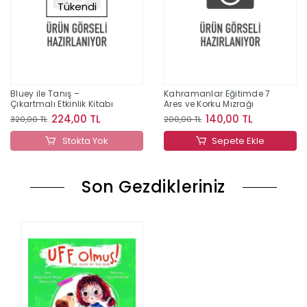
Tükendi
Bluey ile Tanış –
Kahramanlar Eğitimde 7
Çıkartmalı Etkinlik Kitabı
Ares ve Korku Mızrağı
224,00 TL
140,00 TL
320,00 TL
200,00 TL
Stokta Yok
Sepete Ekle
Son Gezdikleriniz