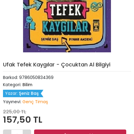
Ufak Tefek Kaygılar - Çocuktan Al Bilgiyi
Barkod:
9786050834369
Kategori:
Bilim
Yazar:
Şeniz Baş
Yayınevi:
Genç Timaş
225,00 TL
157,50 TL