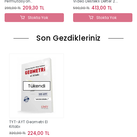
Permütasyon
Video Destekli Defter 2.
Kombinasyon Binom
Kitap
209,30 TL
413,00 TL
299,00 TL
590,00 TL
Olasılık Konu Anlatımlı
Eğitim Seti Orijinal
Stokta Yok
Stokta Yok
Yayınları
Son Gezdikleriniz
Tükendi
TYT-AYT Geometri El
Kitabı
224,00 TL
320,00 TL