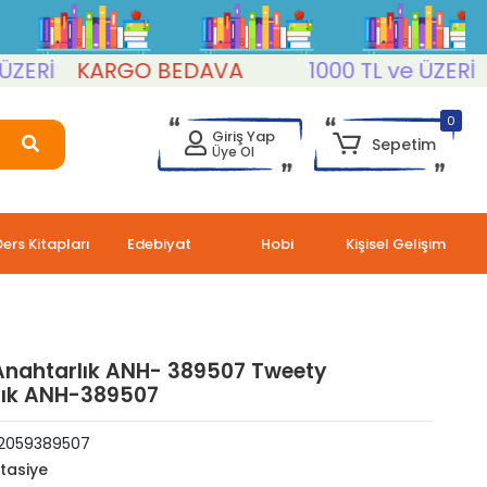
Rİ
KARGO BEDAVA
1000 TL ve ÜZERİ
KA
0
Giriş Yap
Sepetim
Üye Ol
Ders Kitapları
Edebiyat
Hobi
Kişisel Gelişim
Anahtarlık ANH- 389507 Tweety
lık ANH-389507
2059389507
rtasiye