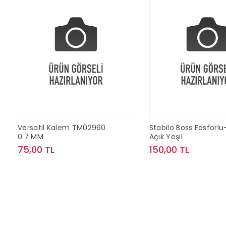
Versatil Kalem TM02960
Stabilo Boss Fosforlu
0.7 MM
Açık Yeşil
75,00 TL
150,00 TL
Sepete Ekle
Sepete Ek