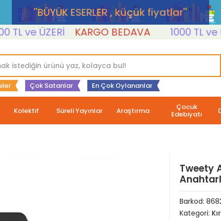
''BÜYÜK ESERLER , küçük fiyatlar''
L ve ÜZERİ
KARGO BEDAVA
1000 TL ve ÜZE
iler
Çok Satanlar
En Çok Oylananlar
Çocuk
Kolektif
Süreli Yayınlar
Araştırma
Edebiyatı
Tweety 
Anahtar
Barkod:
868
Kategori:
Kı