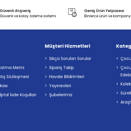
Güvenli Alışveriş
Geniş Ürün Yelpazesi
Güvenli ve kolay ödeme sistemi
Binlerce ürün ve kampany
Müşteri Hizmetleri
Kateg
a
Sıkça Sorulan Sorular
Çocu
latma Metni
Sipariş Takip
Çocu
Edebi
atış Sözleşmesi
Havale Bildirimleri
Kolek
ikası
Yayınevleri
Sürel
tal İade Koşulları
Şubelerimiz
Araş