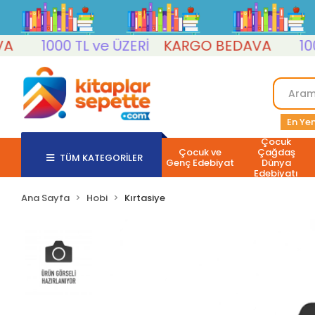
1000 TL ve ÜZERİ
KARGO BEDAVA
1000 T
En Yen
Çocuk
Çocuk ve
Çağdaş
TÜM KATEGORİLER
Genç Edebiyat
Dünya
Edebiyatı
Ana Sayfa
Hobi
Kırtasiye