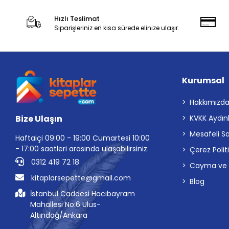
Hızlı Teslimat
Siparişleriniz en kısa sürede elinize ulaşır.
Kurumsal
Hakkımızd
Bize Ulaşın
KVKK Aydın
Mesafeli S
Haftaiçi 09:00 - 19:00 Cumartesi 10:00
- 17:00 saatleri arasında ulaşabilirsiniz.
Çerez Polit
0312 419 72 18
Cayma ve İp
kitaplarsepette@gmail.com
Blog
İstanbul Caddesi Hacıbayram
Mahallesi No:6 Ulus-
Altındağ/Ankara