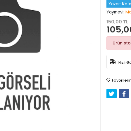
Yazar:
Kole
Yayınevi:
Ma
150,00 TL
105,0
Ürün st
Hızlı G
Favorileri