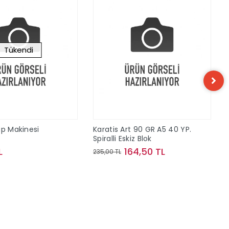
Tükendi
ap Makinesi
Karatis Art 90 GR A5 40 YP.
Spiralli Eskiz Blok
L
164,50 TL
235,00 TL
Stokta Yok
Sepete Ekle