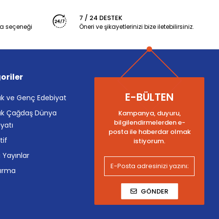
7 / 24 DESTEK
a seçeneği
Öneri ve şikayetlerinizi bize iletebilirsiniz.
oriler
E-BÜLTEN
k ve Genç Edebiyat
k Çağdaş Dünya
Kampanya, duyuru,
bilgilendirmelerden e-
yatı
posta ile haberdar olmak
tif
istiyorum.
i Yayınlar
tırma
GÖNDER