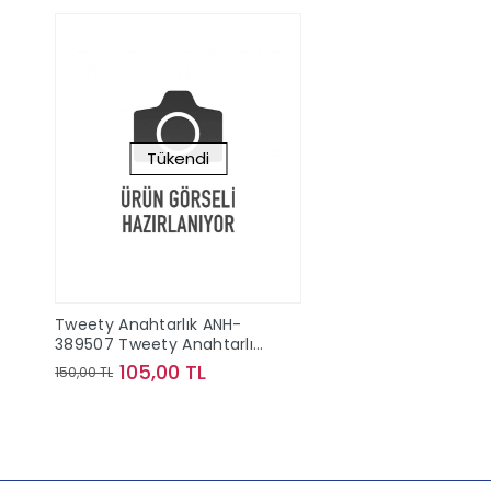
Tükendi
Tweety Anahtarlık ANH-
389507 Tweety Anahtarlık
ANH-389507
105,00 TL
150,00 TL
Stokta Yok