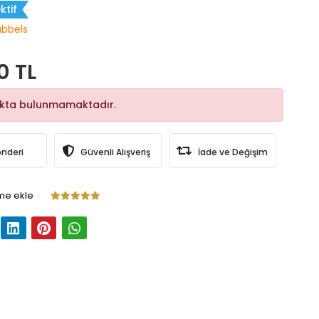
ktif
bbels
0 TL
okta bulunmamaktadır.
önderi
Güvenli Alışveriş
İade ve Değişim
me ekle