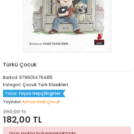
Türkü Çocuk
Barkod:
9786054764815
Kategori:
Çocuk Türk Klasikleri
Yazar:
Feyza Hepçilingirler
Yayınevi:
Kırmızı Kedi Çocuk
260,00 TL
182,00 TL
Ürün stokta bulunmamaktadır.