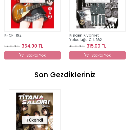
K-ON! 1&2
Kızların Kıyamet
Yolculuğu Cilt 1&2
364,00 TL
315,00 TL
520,00 TL
450,00 TL
Stokta Yok
Stokta Yok
Son Gezdikleriniz
Tükendi