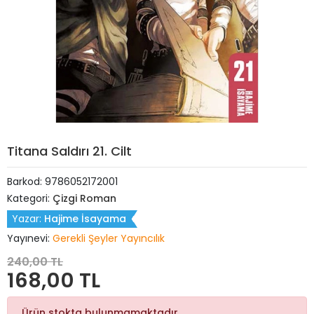
Titana Saldırı 21. Cilt
Barkod:
9786052172001
Kategori:
Çizgi Roman
Yazar:
Hajime İsayama
Yayınevi:
Gerekli Şeyler Yayıncılık
240,00 TL
168,00 TL
Ürün stokta bulunmamaktadır.