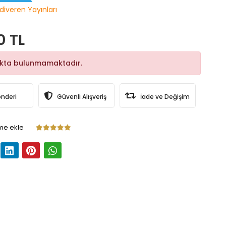
diveren Yayınları
0 TL
okta bulunmamaktadır.
önderi
Güvenli Alışveriş
İade ve Değişim
me ekle