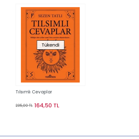
Tükendi
Tılsımlı Cevaplar
164,50 TL
235,00 TL
Stokta Yok