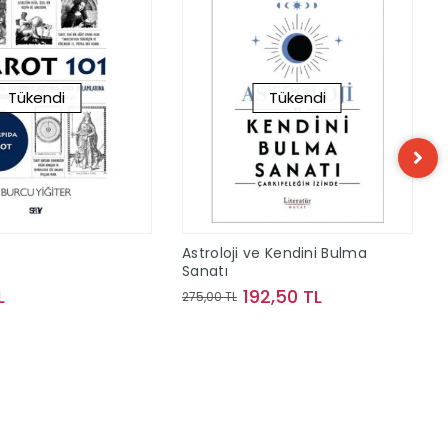
Tükendi
Tükendi
Astroloji ve Kendini Bulma
Sanatı
L
192,50 TL
275,00 TL
Stokta Yok
Stokta Yok