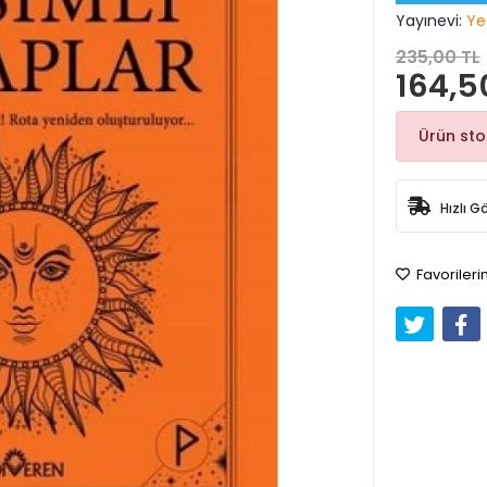
Yayınevi:
Ye
235,00 TL
164,5
Ürün st
Hızlı G
Favorileri