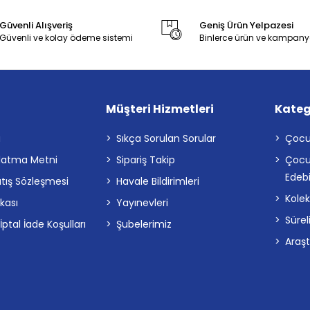
Güvenli Alışveriş
Geniş Ürün Yelpazesi
Güvenli ve kolay ödeme sistemi
Binlerce ürün ve kampany
Müşteri Hizmetleri
Kateg
a
Sıkça Sorulan Sorular
Çocu
latma Metni
Sipariş Takip
Çocu
Edebi
atış Sözleşmesi
Havale Bildirimleri
Kolek
ikası
Yayınevleri
Sürel
tal İade Koşulları
Şubelerimiz
Araş