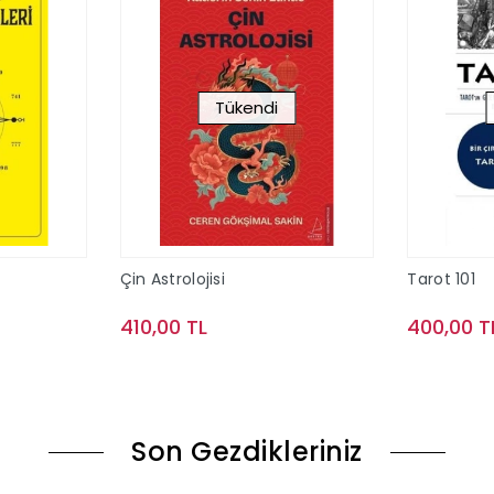
Tükendi
Çin Astrolojisi
Tarot 101
410,00 TL
400,00 T
le
Stokta Yok
Son Gezdikleriniz