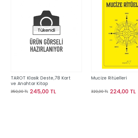
Tükendi
TAROT Klasik Deste,78 Kart
Mucize Ritüelleri
ve Anahtar Kitap
245,00 TL
224,00 TL
350,00 TL
320,00 TL
Stokta Yok
Sepete Ek