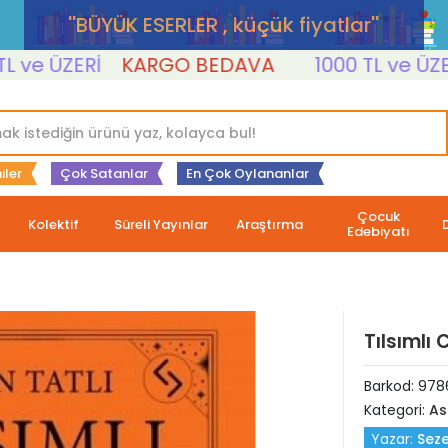
''BÜYÜK ESERLER , küçük fiyatlar''
 ÜZERİ
KARGO BEDAVA
1000 TL ve ÜZERİ
iler
Çok Satanlar
En Çok Oylananlar
Çocuk
Kolektif
Süreli Yayınlar
Araştırma
Edebiyatı
Tılsımlı
Barkod:
978
Kategori:
As
Yazar:
Seze