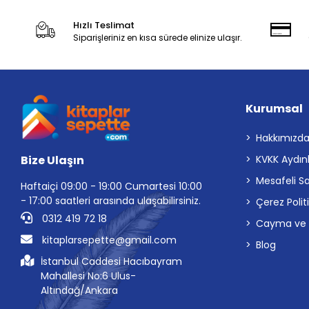
Hızlı Teslimat
Siparişleriniz en kısa sürede elinize ulaşır.
Kurumsal
Hakkımızd
Bize Ulaşın
KVKK Aydın
Mesafeli S
Haftaiçi 09:00 - 19:00 Cumartesi 10:00
- 17:00 saatleri arasında ulaşabilirsiniz.
Çerez Polit
0312 419 72 18
Cayma ve İp
kitaplarsepette@gmail.com
Blog
İstanbul Caddesi Hacıbayram
Mahallesi No:6 Ulus-
Altındağ/Ankara