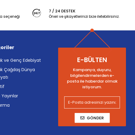
7 / 24 DESTEK
a seçeneği
Öneri ve şikayetlerinizi bize iletebilirsiniz.
oriler
E-BÜLTEN
k ve Genç Edebiyat
k Çağdaş Dünya
Kampanya, duyuru,
bilgilendirmelerden e-
yatı
posta ile haberdar olmak
tif
istiyorum.
i Yayınlar
tırma
GÖNDER