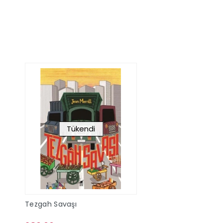
Sepete Ekle
Sepete Ek
Tükendi
Tezgah Savaşı