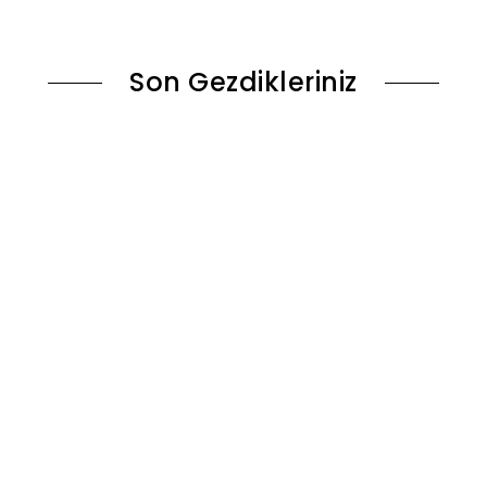
le
Sepete Ekle
Son Gezdikleriniz