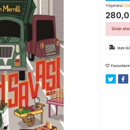
Yayınevi:
Di
280,0
Ürün st
Hızlı G
Favorileri