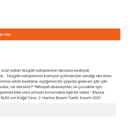
er Ver
lü ürün satan tezgâh sahiplerinin devasa sevkiyat
e... Tezgâh sahiplerinin kamyon şoförleriyle verdiği akıl dolu
zi ısıtan kestane, açlığımızı bir çırpıda gideren çıtır çıtır
dur, ne dersiniz? “Nihayet ebeveynler ve çocuklar için
rşısında bile olsa umudu korumakla ilgili bir iddia.” Alyssa
 / 19,50 cm Kağıt Cinsi: 2. Hamur Basım Tarihi: Kasım 2021