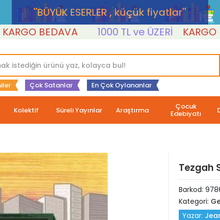
''BÜYÜK ESERLER , küçük fiyatlar''
GO BEDAVA
1000 TL ve ÜZERİ
KARGO BED
iler
Çok Satanlar
En Çok Oylananlar
Çocuk
Kolektif
Süreli Yayınlar
Araştırma
Edebiyatı
Tezgah 
Barkod:
978
Kategori:
Ge
Yazar:
Jean