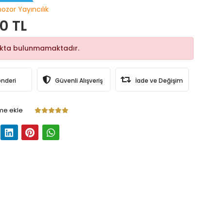
nozor Yayıncılık
0 TL
okta bulunmamaktadır.
önderi
Güvenli Alışveriş
İade ve Değişim
me ekle