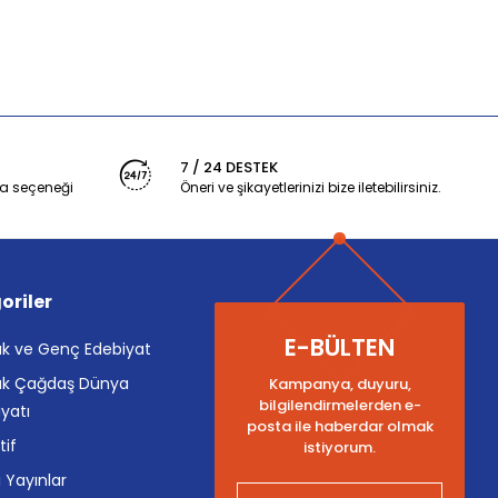
7 / 24 DESTEK
a seçeneği
Öneri ve şikayetlerinizi bize iletebilirsiniz.
oriler
E-BÜLTEN
k ve Genç Edebiyat
k Çağdaş Dünya
Kampanya, duyuru,
bilgilendirmelerden e-
yatı
posta ile haberdar olmak
tif
istiyorum.
i Yayınlar