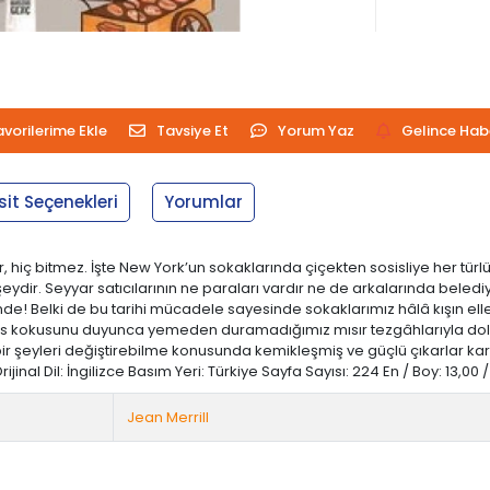
avorilerime Ekle
Tavsiye Et
Yorum Yaz
Gelince Hab
sit Seçenekleri
Yorumlar
, hiç bitmez. İşte New York’un sokaklarında çiçekten sosisliye her tür
eydir. Seyyar satıcılarının ne paraları vardır ne de arkalarında belediy
de! Belki de bu tarihi mücadele sayesinde sokaklarımız hâlâ kışın ellerimi
 mis kokusunu duyunca yemeden duramadığımız mısır tezgâhlarıyla dolu
an, bir şeyleri değiştirebilme konusunda kemikleşmiş ve güçlü çıkarlar ka
inal Dil: İngilizce Basım Yeri: Türkiye Sayfa Sayısı: 224 En / Boy: 13,00
Jean Merrill