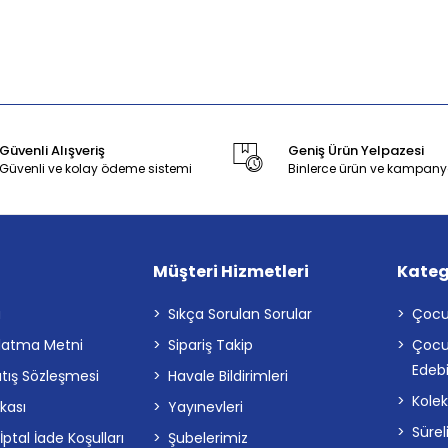
Güvenli Alışveriş
Geniş Ürün Yelpazesi
Güvenli ve kolay ödeme sistemi
Binlerce ürün ve kampany
Müşteri Hizmetleri
Kateg
a
Sıkça Sorulan Sorular
Çocu
latma Metni
Sipariş Takip
Çocu
Edebi
atış Sözleşmesi
Havale Bildirimleri
Kolek
ikası
Yayınevleri
Sürel
tal İade Koşulları
Şubelerimiz