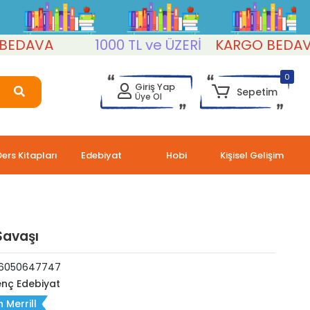
AVA
1000 TL ve ÜZERİ
KARGO BEDAVA
0
Giriş Yap
Sepetim
Üye Ol
Ders Kitapları
Edebiyat
Hobi
Kişisel Gelişim
Savaşı
6050647747
nç Edebiyat
 Merrill