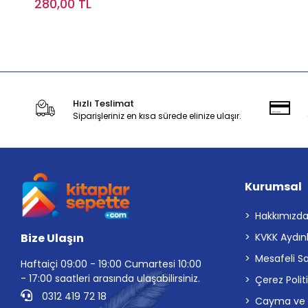
280,00 TL
Stokta Yok
Hızlı Teslimat
Siparişleriniz en kısa sürede elinize ulaşır.
Kurumsal
Hakkımızd
Bize Ulaşın
KVKK Aydın
Mesafeli S
Haftaiçi 09:00 - 19:00 Cumartesi 10:00
- 17:00 saatleri arasında ulaşabilirsiniz.
Çerez Polit
0312 419 72 18
Cayma ve İp