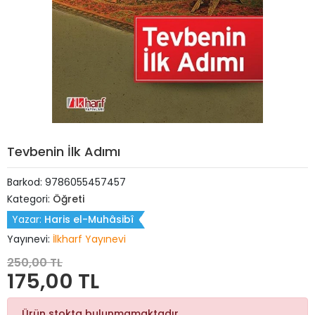
Tevbenin İlk Adımı
Barkod:
9786055457457
Kategori:
Öğreti
Yazar:
Haris el-Muhâsibî
Yayınevi:
İlkharf Yayınevi
250,00 TL
175,00 TL
Ürün stokta bulunmamaktadır.