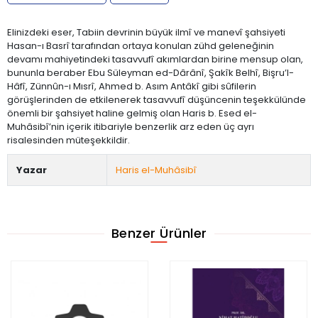
Elinizdeki eser, Tabiin devrinin büyük ilmî ve manevî şahsiyeti
Hasan-ı Basrî tarafından ortaya konulan zühd geleneğinin
devamı mahiyetindeki tasavvufî akımlardan birine mensup olan,
bununla beraber Ebu Süleyman ed-Dârânî, Şakîk Belhî, Bişru’l-
Hâfî, Zünnûn-ı Mısrî, Ahmed b. Asım Antâkî gibi sûfilerin
görüşlerinden de etkilenerek tasavvufî düşüncenin teşekkülünde
önemli bir şahsiyet haline gelmiş olan Haris b. Esed el-
Muhâsibî’nin içerik itibariyle benzerlik arz eden üç ayrı
risalesinden müteşekkildir.
Yazar
Haris el-Muhâsibî
Benzer Ürünler