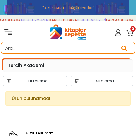
''BÜYÜK ESERLER , küçük fiyatlar''
GO BEDAVA
1000 TL ve ÜZERİ
KARGO BEDAVA
1000 TL ve ÜZERİ
KARGO BEDAVA
10
0
Tercih Akademi
Filtreleme
Sıralama
Ürün bulunamadı.
Hızlı Teslimat