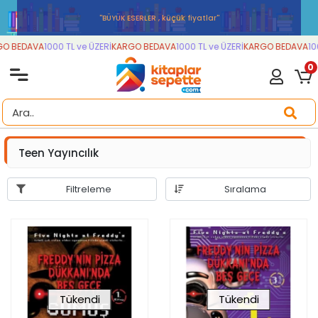
''BÜYÜK ESERLER , küçük fiyatlar''
O BEDAVA
1000 TL ve ÜZERİ
KARGO BEDAVA
1000 TL ve ÜZERİ
KARGO BEDAVA
100
0
Teen Yayıncılık
Filtreleme
Sıralama
Tükendi
Tükendi