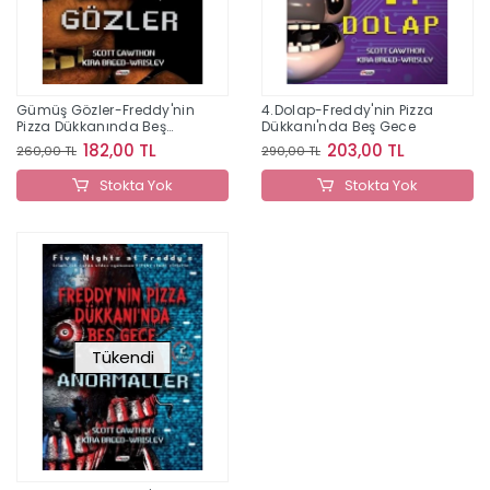
Gümüş Gözler-Freddy'nin
4.Dolap-Freddy'nin Pizza
Pizza Dükkanında Beş
Dükkanı'nda Beş Gece
Gece
182,00 TL
203,00 TL
260,00 TL
290,00 TL
Stokta Yok
Stokta Yok
Tükendi