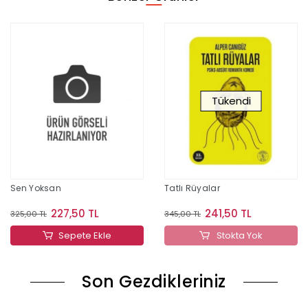
Tükendi
Sen Yoksan
Tatlı Rüyalar
227,50 TL
241,50 TL
325,00 TL
345,00 TL
Sepete Ekle
Stokta Yok
Son Gezdikleriniz