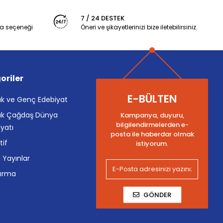
7 / 24 DESTEK
a seçeneği
Öneri ve şikayetlerinizi bize iletebilirsiniz.
oriler
E-BÜLTEN
k ve Genç Edebiyat
k Çağdaş Dünya
Kampanya, duyuru,
bilgilendirmelerden e-
yatı
posta ile haberdar olmak
tif
istiyorum.
i Yayınlar
tırma
GÖNDER