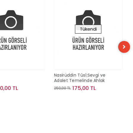
Tükendi
n
Nasirüddin Tûsî;Sevgi ve
Adalet Temelinde Ahlak
10,00 TL
175,00 TL
250,00 TL
Sepete Ekle
Stokta Yok