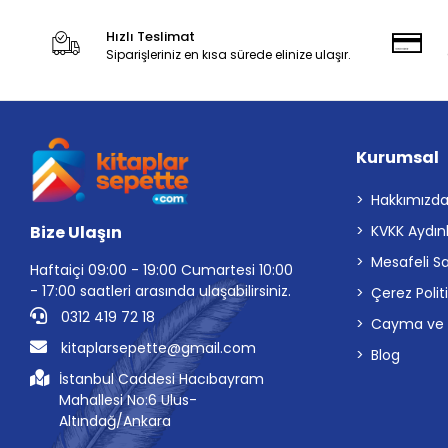
Hızlı Teslimat
Siparişleriniz en kısa sürede elinize ulaşır.
Kurumsal
Hakkımızd
Bize Ulaşın
KVKK Aydın
Mesafeli S
Haftaiçi 09:00 - 19:00 Cumartesi 10:00
- 17:00 saatleri arasında ulaşabilirsiniz.
Çerez Polit
0312 419 72 18
Cayma ve İp
kitaplarsepette@gmail.com
Blog
İstanbul Caddesi Hacıbayram
Mahallesi No:6 Ulus-
Altındağ/Ankara