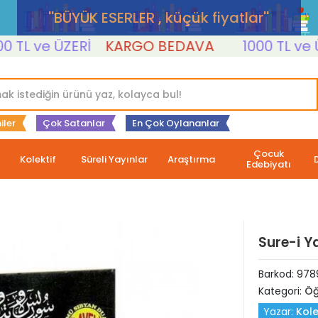
''BÜYÜK ESERLER , küçük fiyatlar''
L ve ÜZERİ
KARGO BEDAVA
1000 TL ve ÜZER
iler
Çok Satanlar
En Çok Oylananlar
Çocuk
Kolektif
Süreli Yayınlar
Araştırma
Edebiyatı
Sure-i Y
Barkod:
978
Kategori:
Öğ
Yazar:
Kole