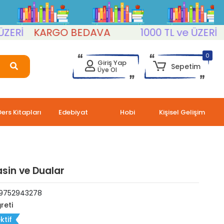
İ
KARGO BEDAVA
1000 TL ve ÜZERİ
KA
0
Giriş Yap
Sepetim
Üye Ol
Ders Kitapları
Edebiyat
Hobi
Kişisel Gelişim
asin ve Dualar
9752943278
reti
ktif