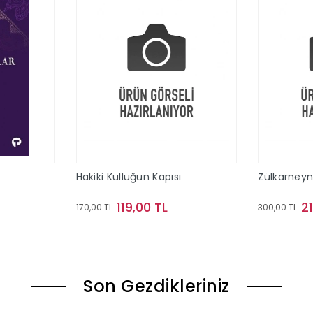
Hakiki Kulluğun Kapısı
Zülkarney
119,00 TL
2
170,00 TL
300,00 TL
le
Sepete Ekle
Son Gezdikleriniz