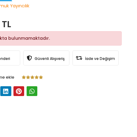
muk Yayıncılık
 TL
okta bulunmamaktadır.
önderi
Güvenli Alışveriş
İade ve Değişim
me ekle