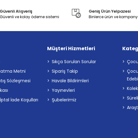
Güvenli Alışveriş
Geniş Ürün Yelpazesi
Güvenli ve kolay ödeme sistemi
Binlerce ürün ve kampany
Müşteri Hizmetleri
Kateg
a
Sıkça Sorulan Sorular
Çocu
latma Metni
Sipariş Takip
Çocu
Edebi
atış Sözleşmesi
Havale Bildirimleri
Kolek
ikası
Yayınevleri
Sürel
tal İade Koşulları
Şubelerimiz
Araş