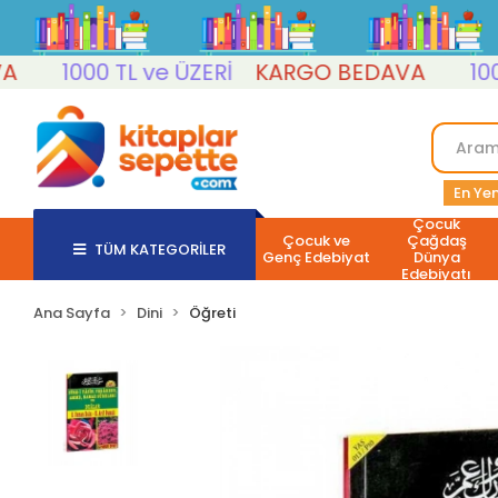
1000 TL ve ÜZERİ
KARGO BEDAVA
1000 T
En Yen
Çocuk
Çocuk ve
Çağdaş
TÜM KATEGORİLER
Genç Edebiyat
Dünya
Edebiyatı
Ana Sayfa
Dini
Öğreti