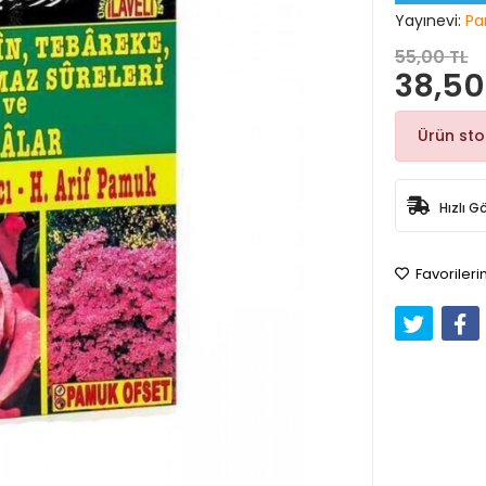
Yayınevi:
Pa
55,00 TL
38,50
Ürün st
Hızlı G
Favorileri