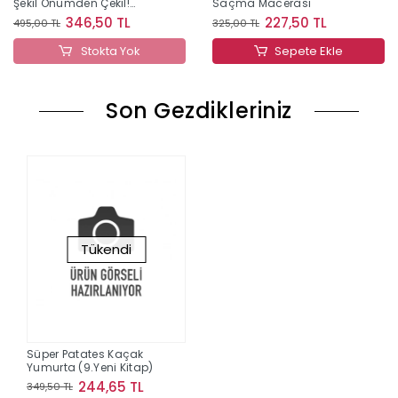
Şekil Önümden Çekil!
Saçma Macerası
(Ciltli)
346,50 TL
227,50 TL
495,00 TL
325,00 TL
Stokta Yok
Sepete Ekle
Son Gezdikleriniz
Tükendi
Süper Patates Kaçak
Yumurta (9.Yeni Kitap)
244,65 TL
349,50 TL